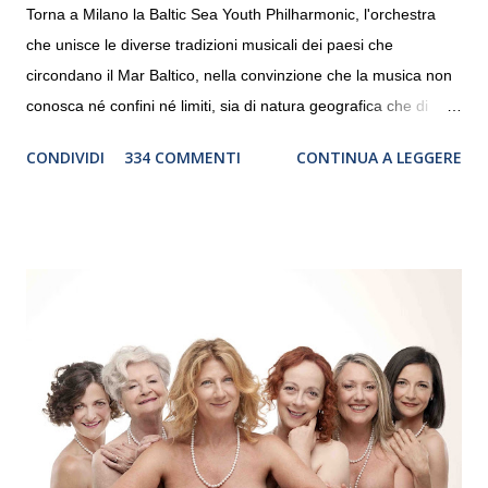
Torna a Milano la Baltic Sea Youth Philharmonic, l'orchestra
che unisce le diverse tradizioni musicali dei paesi che
circondano il Mar Baltico, nella convinzione che la musica non
conosca né confini né limiti, sia di natura geografica che di
genere. Il tour, realizzato grazie al sostegno di Saipem,
CONDIVIDI
334 COMMENTI
CONTINUA A LEGGERE
debutterà il 10 settembre a Heiden, in Germania, e toccherà, in
dieci giorni, nove differenti città in Svizzera, Italia, Danimarca e
Polonia. In Italia la Baltic Sea Youth Philharmonic sarà a Milano
il 14 settembre nel suggestivo contesto della Basilica di Santa
Maria delle Grazie, ospite dell’Associazione Musicale ArteViva,
e a Verona il 15 settembre al Teatro Filarmonico per il festival
“Settembre dell’Accademia” dove si esibirà per il secondo anno
consecutivo. Il pubblico milanese avrà il piacere di applaudire i
giovani artisti della Baltic Sea Youth Philharmonic per la quarta
volta. L’orchestra, fondata nel 2008 da Kristjan Järvi (affiancato
da un prestigioso consiglio di consulent...