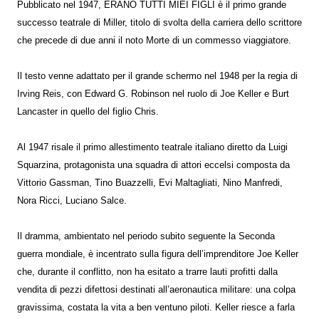
Pubblicato nel 1947, ERANO TUTTI MIEI FIGLI è il primo grande
successo teatrale di Miller, titolo di svolta della carriera dello scrittore
che precede di due anni il noto Morte di un commesso viaggiatore.
Il testo venne adattato per il grande schermo nel 1948 per la regia di
Irving Reis, con Edward G. Robinson nel ruolo di Joe Keller e Burt
Lancaster in quello del figlio Chris.
Al 1947 risale il primo allestimento teatrale italiano diretto da Luigi
Squarzina, protagonista una squadra di attori eccelsi composta da
Vittorio Gassman, Tino Buazzelli, Evi Maltagliati, Nino Manfredi,
Nora Ricci, Luciano Salce.
Il dramma, ambientato nel periodo subito seguente la Seconda
guerra mondiale, è incentrato sulla figura dell’imprenditore Joe Keller
che, durante il conflitto, non ha esitato a trarre lauti profitti dalla
vendita di pezzi difettosi destinati all’aeronautica militare: una colpa
gravissima, costata la vita a ben ventuno piloti. Keller riesce a farla