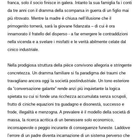
franca, solo il socio finisce in galera. Intanto la sua famiglia fa i conti
da tre anni con il dramma della scomparsa in guerra di un figlio mai
più ritrovato. Mentre la madre è chiusa nell’illusione che il
primogenito tornerà, sarà la giovane fidanzata – di cui è ora
innamorato il fratello del disperso - a far emergere le contraddizioni
nella vicenda e a svelare i misfatti e le verità abilmente celate dal
cinico industriale.
Nella prodigiosa struttura della pièce convivono allegoria e stringente
concretezza. Un dramma familiare si fa paradigma dei traumi che
travagliano ancora oggi la società postindustriale. Un tono esteriore
da “conversazione galante” rende anzi più inquietante la logica
spietata su cui si fonde una ricchezza accumulata senza scrupoli,
frutto di ciniche equazioni tra guadagno e disonestà, successo e
frode, illegalità e menzogna. A prevalere è il modello della società di
massa, la ricerca acritica di un benessere solo economico,
inconsapevole o peggio incurante di conseguenze funeste. Laddove
l’errore di un padre diventa incarnazione di un sistema perverso che