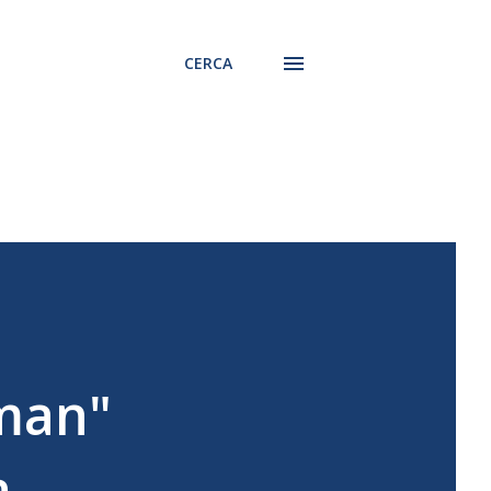
CERCA
eman"
a.