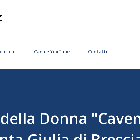
Passa ai contenuti principali
Z
ensioni
Canale YouTube
Contatti
a della Donna "Cav
nta Giulia di Bresci