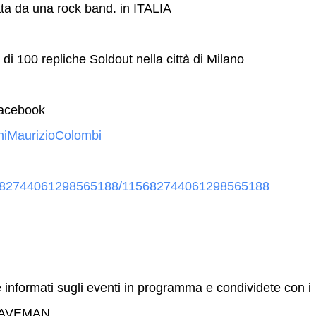
a da una rock band. in ITALIA
 di 100 repliche Soldout nella città di Milano
Facebook
niMaurizioColombi
115682744061298565188/115682744061298565188
informati sugli eventi in programma e condividete con i
è CAVEMAN