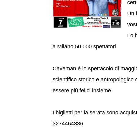
cer
Un i
vost
Lo h
a Milano 50.000 spettatori.
Caveman è lo spettacolo di maggio
scientifico storico e antropologico 
essere più felici insieme.
I biglietti per la serata sono acquist
3274464336