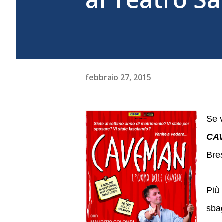
febbraio 27, 2015
Se 
CA
Bre
Più 
sbag