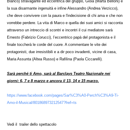
Blanco) stravagante ed eccentrica del gruppo, Gioia (Marta Belloni) e
la sua disarmante ingenuità e infine Alessandro (Andrea Verzicco),
che deve convivere con la paura e l'indecisione di chi ama e che non
vorrebbe perdere. La vita di Marco e quella dei suoi amici si racconta
attraverso un intreccio di scontri e incontri il cui mediatore sarà
Ernesto (Fabrizio Corucci), l’eccentrico papà del protagonista e il
finale toccherà le corde del cuore. A commentare le vite dei
protagonisti, due irresistibili e a dir poco invadenti, vicine di casa,
Maria Assunta (Altea Russo) e Rafilina (Paola Ciccarelli).
Sarà perché ti Amo, sarà al Barclays Teatro Nazionale nei
giorni: 6, 7 e 8 marzo e ancora il 13, 14 e 15 marzo.
https://www.facebook.com/pages/Sar%C3%A0-Perch%C3%A9-Ti-
Amo-il-Musical/801868973212547?fref=ts
Vedi il trailer dello spettacolo