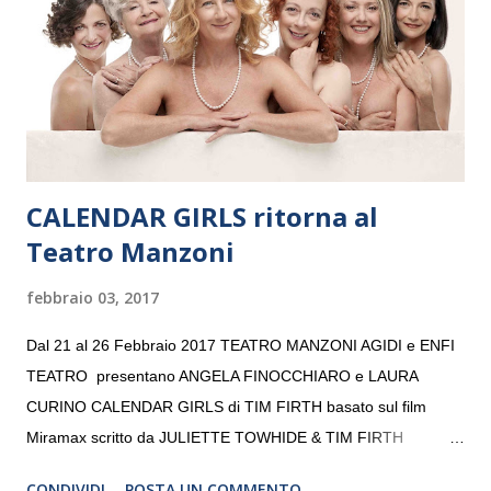
consecutivo. Il pubblico milanese avrà il piacere di applaudire i
giovani artisti della Baltic Sea Youth Philharmonic per la quarta
volta. L’orchestra, fondata nel 2008 da Kristjan Järvi (affiancato
da un prestigioso consiglio di consulent...
CALENDAR GIRLS ritorna al
Teatro Manzoni
febbraio 03, 2017
Dal 21 al 26 Febbraio 2017 TEATRO MANZONI AGIDI e ENFI
TEATRO presentano ANGELA FINOCCHIARO e LAURA
CURINO CALENDAR GIRLS di TIM FIRTH basato sul film
Miramax scritto da JULIETTE TOWHIDE & TIM FIRTH
Traduzione e adattamento STEFANIA BERTOLA Regia
CONDIVIDI
POSTA UN COMMENTO