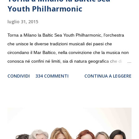
Youth Philharmonic
luglio 31, 2015
Torna a Milano la Baltic Sea Youth Philharmonic, l'orchestra
che unisce le diverse tradizioni musicali dei paesi che
circondano il Mar Baltico, nella convinzione che la musica non
conosca né confini né limiti, sia di natura geografica che di
genere. Il tour, realizzato grazie al sostegno di Saipem,
CONDIVIDI
334 COMMENTI
CONTINUA A LEGGERE
debutterà il 10 settembre a Heiden, in Germania, e toccherà, in
dieci giorni, nove differenti città in Svizzera, Italia, Danimarca e
Polonia. In Italia la Baltic Sea Youth Philharmonic sarà a Milano
il 14 settembre nel suggestivo contesto della Basilica di Santa
Maria delle Grazie, ospite dell’Associazione Musicale ArteViva,
e a Verona il 15 settembre al Teatro Filarmonico per il festival
“Settembre dell’Accademia” dove si esibirà per il secondo anno