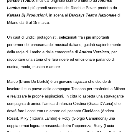
perché Ti Amo
, musical originale scritto e diretto da
Alfonso
Lambo
con i più grandi successi dei Ricchi e Poveri prodotto da
Kansas Dj Produzioni
, in scena al
Barclays Teatro Nazionale
di
Milano dal 6 al 15 marzo.
Un cast di undici protagonisti, selezionati fra i più importanti
performer del panorama del musical italiano, guidati sapientemente
dalla regia di Lambo e dalle coreografie di
Andrea Verzicco
, per
raccontare una storia che farà ridere ed emozionare parlando di
cucina, moda, musica e amore.
Marco (Bruno De Bortoli) è un giovane ragazzo che decide di
lasciare il suo paese della campagna Toscana per trasferirsi a Milano
e realizzare le proprie aspirazioni. In città lo aspetta una stravagante
compagnia di amici: l’amica d’infanzia Cristina (Giada D’Auria) che
dovrà fare i conti con un amore del passato GianMaria (Andrea
Rossi), Miky (Tiziana Lambo) e Roby (Giorgio Camandona) una
coppia ormai logora e nascosta dietro l'apparenza, Susy (Lucia