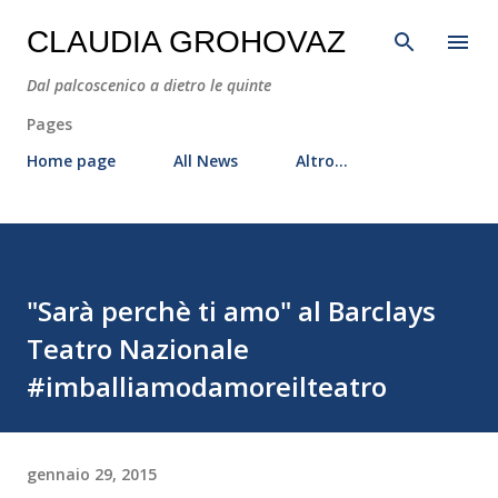
Passa ai contenuti principali
CLAUDIA GROHOVAZ
Dal palcoscenico a dietro le quinte
Pages
Home page
All News
Altro…
"Sarà perchè ti amo" al Barclays
Teatro Nazionale
#imballiamodamoreilteatro
gennaio 29, 2015