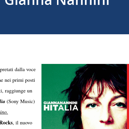
pretati dalla voce
ne nei primi posti
ti, raggiunge un
lia
(Sony Music)
tino.
Rocks
, il nuovo