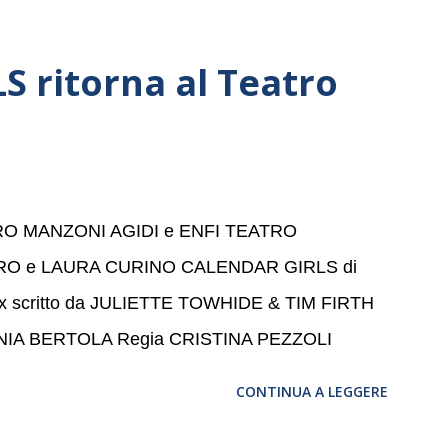
della Basilica di Santa Maria delle Grazie, ospite
a, e a Verona il 15 settembre al Teatro
 ritorna al Teatro
bre dell’Accademia” dove si esibirà per il secondo
se avrà il piacere di applaudire i giovani artisti
 per la quarta volta. L’orchestra, fondata nel
a un prestigioso consiglio di consulent...
ATRO MANZONI AGIDI e ENFI TEATRO
RO e LAURA CURINO CALENDAR GIRLS di
max scritto da JULIETTE TOWHIDE & TIM FIRTH
ANIA BERTOLA Regia CRISTINA PEZZOLI
CONTINUA A LEGGERE