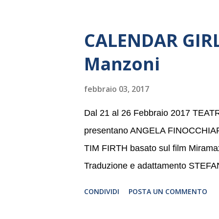
settembre nel suggestivo contesto 
dell’Associazione Musicale ArteViv
CALENDAR GIRLS
Filarmonico per il festival “Settem
Manzoni
anno consecutivo. Il pubblico milane
della Baltic Sea Youth Philharmonic
febbraio 03, 2017
2008 da Kristjan Järvi (affiancato d
Dal 21 al 26 Febbraio 2017 TE
presentano ANGELA FINOCCHIA
TIM FIRTH basato sul film Mira
Traduzione e adattamento STEF
CONDIVIDI
POSTA UN COMMENTO