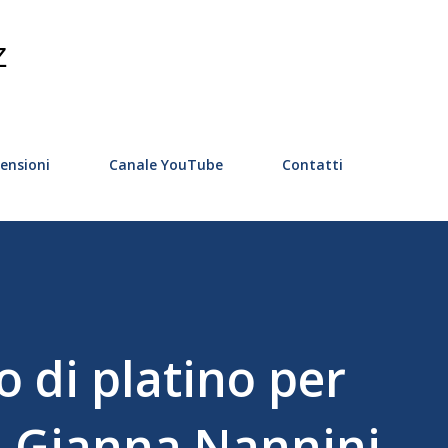
Passa ai contenuti principali
Z
ensioni
Canale YouTube
Contatti
o di platino per
i Gianna Nannini