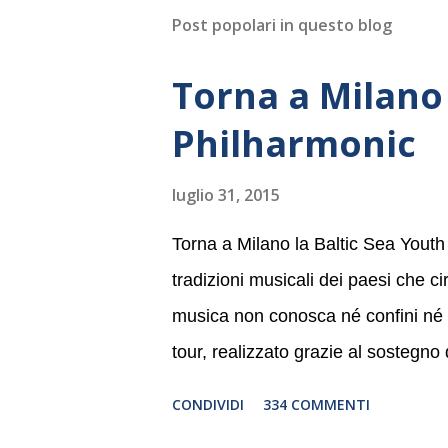
Post popolari in questo blog
Torna a Milano 
Philharmonic
luglio 31, 2015
Torna a Milano la Baltic Sea Youth
tradizioni musicali dei paesi che c
musica non conosca né confini né li
tour, realizzato grazie al sostegno
Germania, e toccherà, in dieci giorni
CONDIVIDI
334 COMMENTI
Danimarca e Polonia. In Italia la B