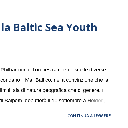
la Baltic Sea Youth
 Philharmonic, l'orchestra che unisce le diverse
ircondano il Mar Baltico, nella convinzione che la
miti, sia di natura geografica che di genere. Il
 di Saipem, debutterà il 10 settembre a Heiden, in
, nove differenti città in Svizzera, Italia,
CONTINUA A LEGGERE
altic Sea Youth Philharmonic sarà a Milano il 14