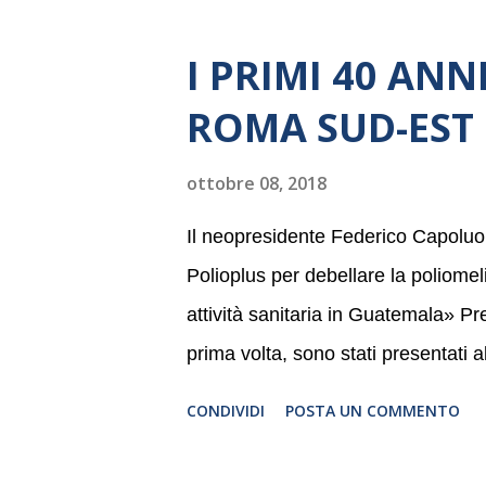
I PRIMI 40 AN
ROMA SUD-EST
ottobre 08, 2018
Il neopresidente Federico Capoluon
Polioplus per debellare la poliomel
attività sanitaria in Guatemala» Pre
prima volta, sono stati presentati 
Rotary Club Roma Sud-Est che feste
CONDIVIDI
POSTA UN COMMENTO
per raccontare al mondo esterno i 
muovono le azioni dei soci che lo c