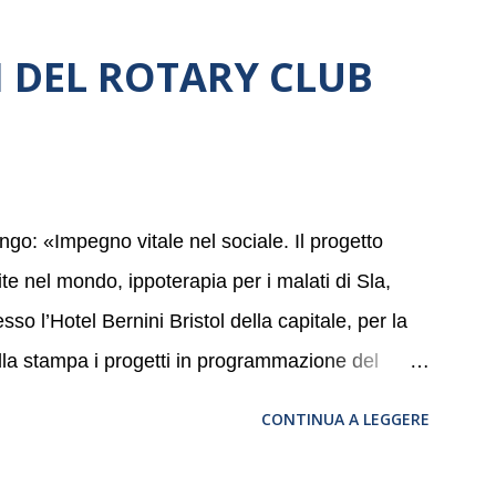
NI DEL ROTARY CLUB
go: «Impegno vitale nel sociale. Il progetto
ite nel mondo, ippoterapia per i malati di Sla,
sso l’Hotel Bernini Bristol della capitale, per la
alla stampa i progetti in programmazione del
ggia i quaranta anni di attività. Un’occasione
CONTINUA A LEGGERE
valori in cui il Club crede fermamente e che
ompongono. Infatti le attività che svolge il