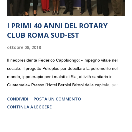
I PRIMI 40 ANNI DEL ROTARY
CLUB ROMA SUD-EST
ottobre 08, 2018
Il neopresidente Federico Capoluongo: «Impegno vitale nel
sociale. Il progetto Polioplus per debellare la poliomelite nel
mondo, ippoterapia per i malati di Sla, attività sanitaria in
Guatemala» Presso l’Hotel Bernini Bristol della capitale, per la
prima volta, sono stati presentati alla stampa i progetti in
CONDIVIDI
POSTA UN COMMENTO
programmazione del Rotary Club Roma Sud-Est che festeggia
CONTINUA A LEGGERE
i quaranta anni di attività. Un’occasione per raccontare al
mondo esterno i valori in cui il Club crede fermamente e che
muovono le azioni dei soci che lo compongono. Infatti le attività