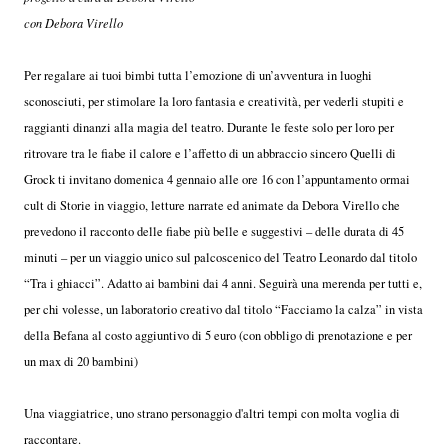
con Debora Virello
Per regalare ai tuoi bimbi tutta l’emozione di un’avventura in luoghi
sconosciuti, per stimolare la loro fantasia e creatività, per vederli stupiti e
raggianti dinanzi alla magia del teatro. Durante le feste solo per loro per
ritrovare tra le fiabe il calore e l’affetto di un abbraccio sincero Quelli di
Grock ti invitano domenica 4 gennaio alle ore 16 con l’appuntamento ormai
cult di Storie in viaggio, letture narrate ed animate da Debora Virello che
prevedono il racconto delle fiabe più belle e suggestivi – delle durata di 45
minuti – per un viaggio unico sul palcoscenico del Teatro Leonardo dal titolo
“Tra i ghiacci”. Adatto ai bambini dai 4 anni. Seguirà una merenda per tutti e,
per chi volesse, un laboratorio creativo dal titolo “Facciamo la calza” in vista
della Befana al costo aggiuntivo di 5 euro (con obbligo di prenotazione e per
un max di 20 bambini)
Una viaggiatrice, uno strano personaggio d'altri tempi con molta voglia di
raccontare.