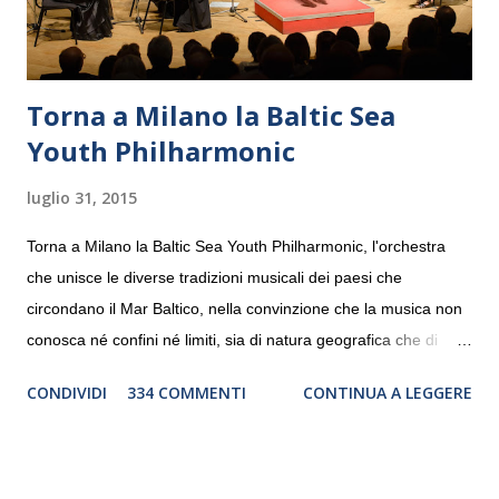
Torna a Milano la Baltic Sea
Youth Philharmonic
luglio 31, 2015
Torna a Milano la Baltic Sea Youth Philharmonic, l'orchestra
che unisce le diverse tradizioni musicali dei paesi che
circondano il Mar Baltico, nella convinzione che la musica non
conosca né confini né limiti, sia di natura geografica che di
genere. Il tour, realizzato grazie al sostegno di Saipem,
CONDIVIDI
334 COMMENTI
CONTINUA A LEGGERE
debutterà il 10 settembre a Heiden, in Germania, e toccherà, in
dieci giorni, nove differenti città in Svizzera, Italia, Danimarca e
Polonia. In Italia la Baltic Sea Youth Philharmonic sarà a Milano
il 14 settembre nel suggestivo contesto della Basilica di Santa