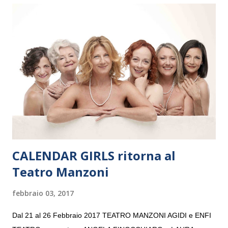
Maria delle Grazie, ospite dell’Associazione Musicale ArteViva,
e a Verona il 15 settembre al Teatro Filarmonico per il festival
“Settembre dell’Accademia” dove si esibirà per il secondo anno
consecutivo. Il pubblico milanese avrà il piacere di applaudire i
giovani artisti della Baltic Sea Youth Philharmonic per la quarta
volta. L’orchestra, fondata nel 2008 da Kristjan Järvi (affiancato
da un prestigioso consiglio di consulent...
CALENDAR GIRLS ritorna al
Teatro Manzoni
febbraio 03, 2017
Dal 21 al 26 Febbraio 2017 TEATRO MANZONI AGIDI e ENFI