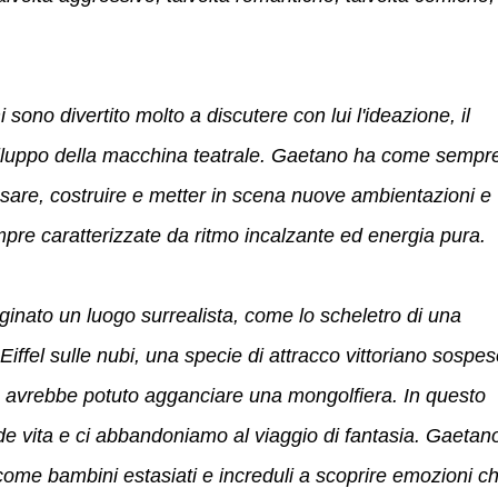
sono divertito molto a discutere con lui l'ideazione, il
viluppo della macchina teatrale. Gaetano ha come sempr
nsare, costruire e metter in scena nuove ambientazioni e
empre caratterizzate da ritmo incalzante ed energia pura.
ginato un luogo surrealista, come lo scheletro di una
ffel sulle nubi, una specie di attracco vittoriano sospe
ne avrebbe potuto agganciare una mongolfiera. In questo
e vita e ci abbandoniamo al viaggio di fantasia. Gaetan
, come bambini estasiati e increduli a scoprire emozioni c