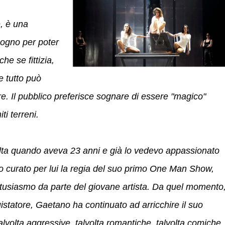
, è una
sogno per poter
e se fittizia,
e tutto può
re. Il pubblico preferisce sognare di essere "magico"
ti terreni.
lta quando aveva 23 anni e già lo vedevo appassionato
 Ho curato per lui la regia del suo primo One Man Show,
tusiasmo da parte del giovane artista. Da quel momento
statore, Gaetano ha continuato ad arricchire il suo
talvolta aggressive, talvolta romantiche, talvolta comiche,