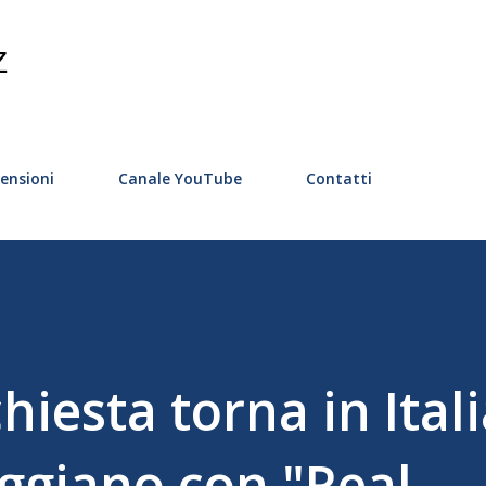
Passa ai contenuti principali
Z
ensioni
Canale YouTube
Contatti
hiesta torna in Ital
ggiano con "Real