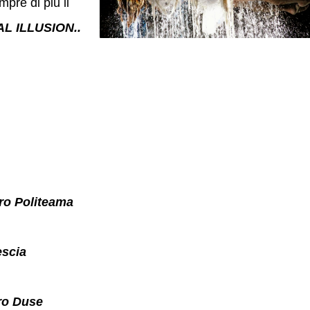
pre di più il
L ILLUSION..
ro Politeama
escia
ro Duse