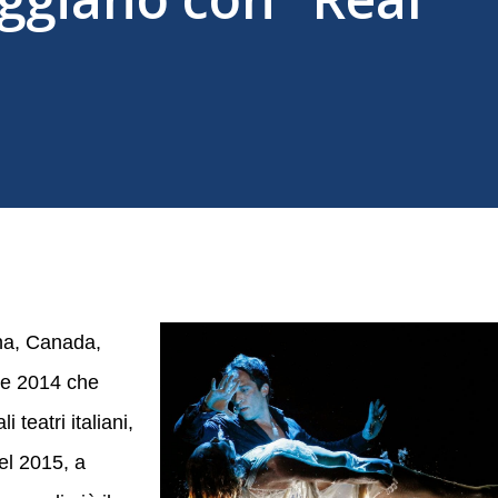
ina, Canada,
èe 2014 che
 teatri italiani,
el 2015, a