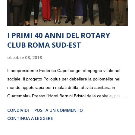
I PRIMI 40 ANNI DEL ROTARY
CLUB ROMA SUD-EST
ottobre 08, 2018
Il neopresidente Federico Capoluongo: «Impegno vitale nel
sociale. Il progetto Polioplus per debellare la poliomelite nel
mondo, ippoterapia per i malati di Sla, attività sanitaria in
Guatemala» Presso l’Hotel Bernini Bristol della capitale, per la
prima volta, sono stati presentati alla stampa i progetti in
CONDIVIDI
POSTA UN COMMENTO
programmazione del Rotary Club Roma Sud-Est che festeggia
CONTINUA A LEGGERE
i quaranta anni di attività. Un’occasione per raccontare al
mondo esterno i valori in cui il Club crede fermamente e che