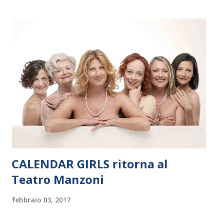
il 14 settembre nel suggestivo contesto della Basilica di Santa
Maria delle Grazie, ospite dell’Associazione Musicale ArteViva,
e a Verona il 15 settembre al Teatro Filarmonico per il festival
“Settembre dell’Accademia” dove si esibirà per il secondo anno
consecutivo. Il pubblico milanese avrà il piacere di applaudire i
giovani artisti della Baltic Sea Youth Philharmonic per la quarta
volta. L’orchestra, fondata nel 2008 da Kristjan Järvi (affiancato
da un prestigioso consiglio di consulent...
CALENDAR GIRLS ritorna al
Teatro Manzoni
febbraio 03, 2017