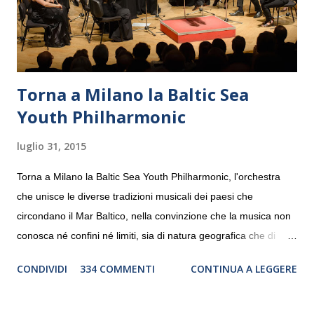
Torna a Milano la Baltic Sea
Youth Philharmonic
luglio 31, 2015
Torna a Milano la Baltic Sea Youth Philharmonic, l'orchestra
che unisce le diverse tradizioni musicali dei paesi che
circondano il Mar Baltico, nella convinzione che la musica non
conosca né confini né limiti, sia di natura geografica che di
genere. Il tour, realizzato grazie al sostegno di Saipem,
CONDIVIDI
334 COMMENTI
CONTINUA A LEGGERE
debutterà il 10 settembre a Heiden, in Germania, e toccherà, in
dieci giorni, nove differenti città in Svizzera, Italia, Danimarca e
Polonia. In Italia la Baltic Sea Youth Philharmonic sarà a Milano