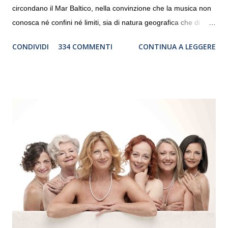
circondano il Mar Baltico, nella convinzione che la musica non
conosca né confini né limiti, sia di natura geografica che di
genere. Il tour, realizzato grazie al sostegno di Saipem,
CONDIVIDI
334 COMMENTI
CONTINUA A LEGGERE
debutterà il 10 settembre a Heiden, in Germania, e toccherà, in
dieci giorni, nove differenti città in Svizzera, Italia, Danimarca e
Polonia. In Italia la Baltic Sea Youth Philharmonic sarà a Milano
il 14 settembre nel suggestivo contesto della Basilica di Santa
Maria delle Grazie, ospite dell’Associazione Musicale ArteViva,
e a Verona il 15 settembre al Teatro Filarmonico per il festival
“Settembre dell’Accademia” dove si esibirà per il secondo anno
consecutivo. Il pubblico milanese avrà il piacere di applaudire i
giovani artisti della Baltic Sea Youth Philharmonic per la quarta
volta. L’orchestra, fondata nel 2008 da Kristjan Järvi (affiancato
da un prestigioso consiglio di consulent...