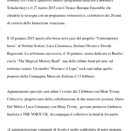
febbraio 2015 con il Quartetto Maffei (programma dedicato a Borodin e
Tchaikovksy) e il 27 marzo 2015 con il Venice Baroque Ensemble che
chiuderà la rassegna con un programma virtuosistico, celebrativo dei 20 anni
di carriera della formazione veneziana.
Il 10 gennaio 2015 spazio alla bossa nova jazz del progetto “Contemporary
bossa” di Stefano Scutari, Luca Calamosca, Stefano Olivato e Davide
Ragazzoni. La settimana successiva, il 16 gennaio, serata dedicata ai Beatles
con la “The Magical Mistery Band”, una delle tribute band più note sul
territorio veneto. Un inedito “Pierino e il Lupo” rock sarà infine quello
proposto dalla Compagnia Musicale Italiana il 13 febbraio.
Appuntamento speciale sarà infine l’evento del 2 febbraio con Moni Tivony
Collective, progetto nato dalla collaborazione di due musicisti jesolani, Dario
Dal Molin e Luca Campaner, con Mony Tivony , giovane promessa londinese,
finalista a THE VOICE UK. Accompagna il collettivo la band di Jovanotti.
«L’amministrazione comunale di Jesolo è molto soddisfatta di poter proporre