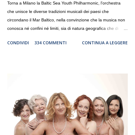
Torna a Milano la Baltic Sea Youth Philharmonic, l'orchestra
che unisce le diverse tradizioni musicali dei paesi che
circondano il Mar Baltico, nella convinzione che la musica non
conosca né confini né limiti, sia di natura geografica che di
genere. Il tour, realizzato grazie al sostegno di Saipem,
CONDIVIDI
334 COMMENTI
CONTINUA A LEGGERE
debutterà il 10 settembre a Heiden, in Germania, e toccherà, in
dieci giorni, nove differenti città in Svizzera, Italia, Danimarca e
Polonia. In Italia la Baltic Sea Youth Philharmonic sarà a Milano
il 14 settembre nel suggestivo contesto della Basilica di Santa
Maria delle Grazie, ospite dell’Associazione Musicale ArteViva,
e a Verona il 15 settembre al Teatro Filarmonico per il festival
“Settembre dell’Accademia” dove si esibirà per il secondo anno
consecutivo. Il pubblico milanese avrà il piacere di applaudire i
giovani artisti della Baltic Sea Youth Philharmonic per la quarta
volta. L’orchestra, fondata nel 2008 da Kristjan Järvi (affiancato
da un prestigioso consiglio di consulent...