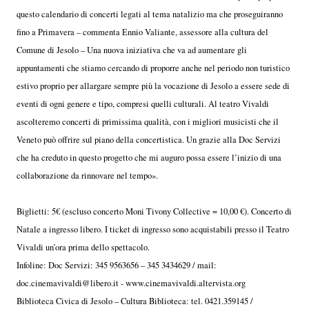
questo calendario di concerti legati al tema natalizio ma che proseguiranno
fino a Primavera – commenta Ennio Valiante, assessore alla cultura del
Comune di Jesolo – Una nuova iniziativa che va ad aumentare gli
appuntamenti che stiamo cercando di proporre anche nel periodo non turistico
estivo proprio per allargare sempre più la vocazione di Jesolo a essere sede di
eventi di ogni genere e tipo, compresi quelli culturali. Al teatro Vivaldi
ascolteremo concerti di primissima qualità, con i migliori musicisti che il
Veneto può offrire sul piano della concertistica. Un grazie alla Doc Servizi
che ha creduto in questo progetto che mi auguro possa essere l’inizio di una
collaborazione da rinnovare nel tempo».
Biglietti: 5€ (escluso concerto Moni Tivony Collective = 10,00 €). Concerto di
Natale a ingresso libero. I ticket di ingresso sono acquistabili presso il Teatro
Vivaldi un’ora prima dello spettacolo.
Infoline: Doc Servizi: 345 9563656 – 345 3434629 / mail:
doc.cinemavivaldi@libero.it - www.cinemavivaldi.altervista.org
Biblioteca Civica di Jesolo – Cultura Biblioteca: tel. 0421.359145 /