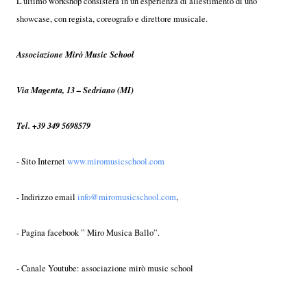
L’ultimo workshop consisterà in un’esperienza di allestimento di uno
showcase, con regista, coreografo e direttore musicale.
Associazione Mirò Music School
Via Magenta, 13 – Sedriano (MI)
Tel. +39 349 5698579
- Sito Internet
www.miromusicschool.com
- Indirizzo email
info@miromusicschool.com
,
- Pagina facebook ” Miro Musica Ballo”.
- Canale Youtube: associazione mirò music school