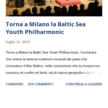
Torna a Milano la Baltic Sea
Youth Philharmonic
luglio 31, 2015
Torna a Milano la Baltic Sea Youth Philharmonic, l'orchestra
che unisce le diverse tradizioni musicali dei paesi che
circondano il Mar Baltico, nella convinzione che la musica non
conosca né confini né limiti, sia di natura geografica che di
genere. Il tour, realizzato grazie al sostegno di Saipem,
CONDIVIDI
334 COMMENTI
CONTINUA A LEGGERE
debutterà il 10 settembre a Heiden, in Germania, e toccherà, in
dieci giorni, nove differenti città in Svizzera, Italia, Danimarca e
Polonia. In Italia la Baltic Sea Youth Philharmonic sarà a Milano
il 14 settembre nel suggestivo contesto della Basilica di Santa