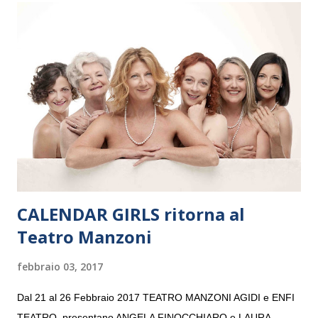
Maria delle Grazie, ospite dell’Associazione Musicale ArteViva,
e a Verona il 15 settembre al Teatro Filarmonico per il festival
“Settembre dell’Accademia” dove si esibirà per il secondo anno
consecutivo. Il pubblico milanese avrà il piacere di applaudire i
giovani artisti della Baltic Sea Youth Philharmonic per la quarta
volta. L’orchestra, fondata nel 2008 da Kristjan Järvi (affiancato
da un prestigioso consiglio di consulent...
CALENDAR GIRLS ritorna al
Teatro Manzoni
febbraio 03, 2017
Dal 21 al 26 Febbraio 2017 TEATRO MANZONI AGIDI e ENFI
TEATRO presentano ANGELA FINOCCHIARO e LAURA