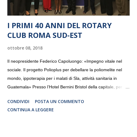
I PRIMI 40 ANNI DEL ROTARY
CLUB ROMA SUD-EST
ottobre 08, 2018
Il neopresidente Federico Capoluongo: «Impegno vitale nel
sociale. Il progetto Polioplus per debellare la poliomelite nel
mondo, ippoterapia per i malati di Sla, attività sanitaria in
Guatemala» Presso l’Hotel Bernini Bristol della capitale, per la
prima volta, sono stati presentati alla stampa i progetti in
CONDIVIDI
POSTA UN COMMENTO
programmazione del Rotary Club Roma Sud-Est che festeggia
CONTINUA A LEGGERE
i quaranta anni di attività. Un’occasione per raccontare al
mondo esterno i valori in cui il Club crede fermamente e che
muovono le azioni dei soci che lo compongono. Infatti le attività