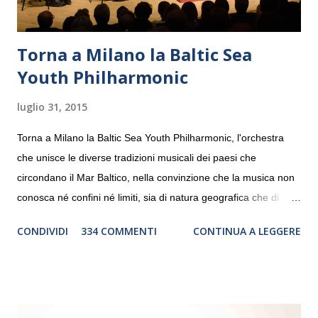
Torna a Milano la Baltic Sea
Youth Philharmonic
luglio 31, 2015
Torna a Milano la Baltic Sea Youth Philharmonic, l'orchestra
che unisce le diverse tradizioni musicali dei paesi che
circondano il Mar Baltico, nella convinzione che la musica non
conosca né confini né limiti, sia di natura geografica che di
genere. Il tour, realizzato grazie al sostegno di Saipem,
CONDIVIDI
334 COMMENTI
CONTINUA A LEGGERE
debutterà il 10 settembre a Heiden, in Germania, e toccherà, in
dieci giorni, nove differenti città in Svizzera, Italia, Danimarca e
Polonia. In Italia la Baltic Sea Youth Philharmonic sarà a Milano
il 14 settembre nel suggestivo contesto della Basilica di Santa
Maria delle Grazie, ospite dell’Associazione Musicale ArteViva,