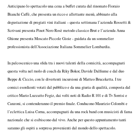
Anticipano lo spettacolo una cena a buffet curata dal rinomato Fioraio
Bianchi Caffè, che presenta un ricco e allettante menù, abbinato alla
degustazione di pregiati vini italiani – questa settimana l’azienda Rossetti &
Scrivani presenta Pinot Nero Rosè metodo classico Brut e l’azienda Anna
Ghione presenta Moscato Piccole Gioie - guidata da un sommelier
professionista dell’Associazione Italiana Sommelier Lombardia.
In palcoscenico una sfida tra i nuovi talenti della comicità, accompagnati
questa volta nel ruolo di coach da Riky Bokor, Davide Dalfiume e dal duo
Beppe & Ciccio, con le divertenti incursioni di Matteo Bruceketta. I tre
comici esordienti votati dal pubblico e da una giuria di qualità, composta dal
critico Mario Luzzatto Fegiz, dai volti noti di Radio R 101 e di Tv Sorrisi e
Canzoni, si contenderanno il premio finale. Conducono Maurizio Colombi e
l’eclettica Luisa Corna, accompagnati da una rock band con musicisti di fama
nazionale che si esibiscono dal vivo. Anche per questo appuntamento tanti
saranno gli ospiti a sorpresa provenienti dal mondo dello spettacolo.