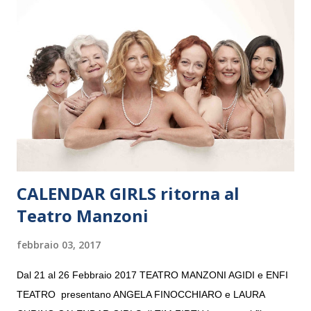
e a Verona il 15 settembre al Teatro Filarmonico per il festival
“Settembre dell’Accademia” dove si esibirà per il secondo anno
consecutivo. Il pubblico milanese avrà il piacere di applaudire i
giovani artisti della Baltic Sea Youth Philharmonic per la quarta
volta. L’orchestra, fondata nel 2008 da Kristjan Järvi (affiancato
da un prestigioso consiglio di consulent...
CALENDAR GIRLS ritorna al
Teatro Manzoni
febbraio 03, 2017
Dal 21 al 26 Febbraio 2017 TEATRO MANZONI AGIDI e ENFI
TEATRO presentano ANGELA FINOCCHIARO e LAURA