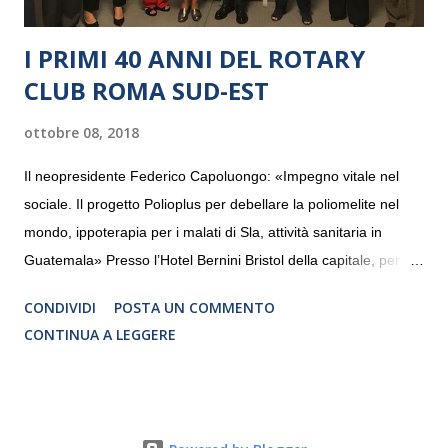
I PRIMI 40 ANNI DEL ROTARY
CLUB ROMA SUD-EST
ottobre 08, 2018
Il neopresidente Federico Capoluongo: «Impegno vitale nel
sociale. Il progetto Polioplus per debellare la poliomelite nel
mondo, ippoterapia per i malati di Sla, attività sanitaria in
Guatemala» Presso l’Hotel Bernini Bristol della capitale, per la
prima volta, sono stati presentati alla stampa i progetti in
CONDIVIDI
POSTA UN COMMENTO
programmazione del Rotary Club Roma Sud-Est che festeggia
CONTINUA A LEGGERE
i quaranta anni di attività. Un’occasione per raccontare al
mondo esterno i valori in cui il Club crede fermamente e che
muovono le azioni dei soci che lo compongono. Infatti le attività
che svolge il Rotary sono principalmente di volontariato e