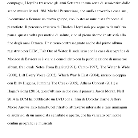
compagni, Lloyd ha trascorso gli anni Settanta in una sorta di semi-ritiro dalle
scene musicali: nel 1981 Michel Petrucciani, che andò a trovarlo a casa sua,
lo convinse a formare un nuovo gruppo, con lo stesso musicista francese al
pianoforte. Il percorso artistico di Charles Lloyd sarà poi segnato da un'altra
pausa, questa volta per motivi di salute, sino al pieno ritorno in attività alla
fine degli anni Ottanta. Un ritorno contrassegnato anche dal primo album
registrato per ECM, Fish Out of Water. Il sodalizio con la casa discografica di
Monaco di Baviera si è via via consolidato con la pubblicazione di numerosi
album, fra i quali Notes From Big Sur(1991), Canto (1997), The Water Is Wide
(2000), Lift Every Voice (2002), Which Way Is East (2004), inciso in coppia
con Billy Higgins, Jumping The Creek (2005), Athens Concert (2011) e
Hagar’s Song (2013), quest’ultimo in duo con il pianista Jason Moran. Nell
2014 la ECM ha pubblicato un DVD con il film di Dorothy Darr e Jeffery
Morse Arrows Into Infinity, bel ritratto, attraverso interviste e rare immagini
di archivio, di un musicista sensibile e aperto, che ha valicato per indole
confini geografici e musicali.