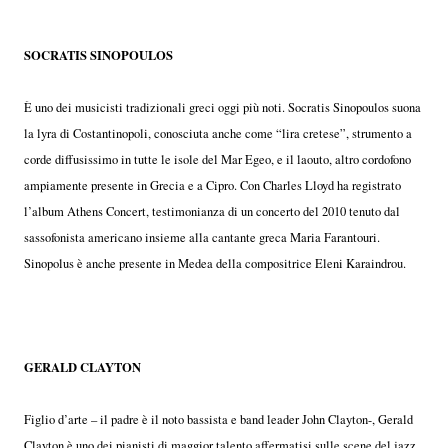
SOCRATIS SINOPOULOS
È uno dei musicisti tradizionali greci oggi più noti. Socratis Sinopoulos suona
la lyra di Costantinopoli, conosciuta anche come “lira cretese”, strumento a
corde diffusissimo in tutte le isole del Mar Egeo, e il laouto, altro cordofono
ampiamente presente in Grecia e a Cipro. Con Charles Lloyd ha registrato
l’album Athens Concert, testimonianza di un concerto del 2010 tenuto dal
sassofonista americano insieme alla cantante greca Maria Farantouri.
Sinopolus è anche presente in Medea della compositrice Eleni Karaindrou.
GERALD CLAYTON
Figlio d’arte – il padre è il noto bassista e band leader John Clayton-, Gerald
Clayton è uno dei pianisti di maggior talento affermatisi sulle scene del jazz