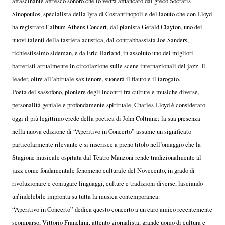
affascinante affresco sonoro che lo vedrà affiancato dal greco Socratis
Sinopoulos, specialista della lyra di Costantinopoli e del laouto che con Lloyd
ha registrato l’album Athens Concert, dal pianista Gerald Clayton, uno dei
nuovi talenti della tastiera acustica, dal contrabbassista Joe Sanders,
richiestissimo sideman, e da Eric Harland, in assoluto uno dei migliori
batteristi attualmente in circolazione sulle scene internazionali del jazz. Il
leader, oltre all’abituale sax tenore, suonerà il flauto e il tarogato.
Poeta del sassofono, pioniere degli incontri fra culture e musiche diverse,
personalità geniale e profondamente spirituale, Charles Lloyd è considerato
oggi il più legittimo erede della poetica di John Coltrane: la sua presenza
nella nuova edizione di “Aperitivo in Concerto” assume un significato
particolarmente rilevante e si inserisce a pieno titolo nell’omaggio che la
Stagione musicale ospitata dal Teatro Manzoni rende tradizionalmente al
jazz come fondamentale fenomeno culturale del Novecento, in grado di
rivoluzionare e coniugare linguaggi, culture e tradizioni diverse, lasciando
un’indelebile impronta su tutta la musica contemporanea.
“Aperitivo in Concerto” dedica questo concerto a un caro amico recentemente
scomparso, Vittorio Franchini, attento giornalista, grande uomo di cultura e