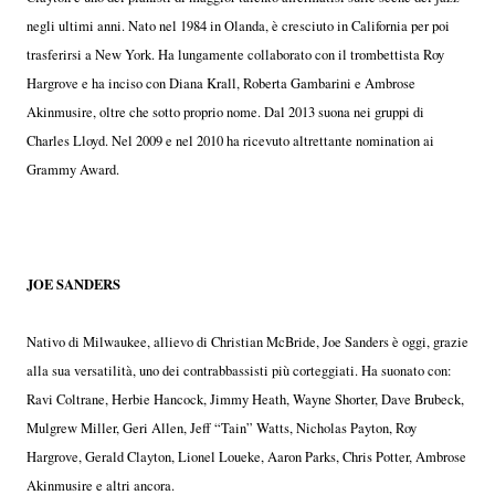
negli ultimi anni. Nato nel 1984 in Olanda, è cresciuto in California per poi
trasferirsi a New York. Ha lungamente collaborato con il trombettista Roy
Hargrove e ha inciso con Diana Krall, Roberta Gambarini e Ambrose
Akinmusire, oltre che sotto proprio nome. Dal 2013 suona nei gruppi di
Charles Lloyd. Nel 2009 e nel 2010 ha ricevuto altrettante nomination ai
Grammy Award.
JOE SANDERS
Nativo di Milwaukee, allievo di Christian McBride, Joe Sanders è oggi, grazie
alla sua versatilità, uno dei contrabbassisti più corteggiati. Ha suonato con:
Ravi Coltrane, Herbie Hancock, Jimmy Heath, Wayne Shorter, Dave Brubeck,
Mulgrew Miller, Geri Allen, Jeff “Tain” Watts, Nicholas Payton, Roy
Hargrove, Gerald Clayton, Lionel Loueke, Aaron Parks, Chris Potter, Ambrose
Akinmusire e altri ancora.