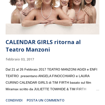
giovani artisti della Baltic Sea Youth Philharmonic per la quarta
volta. L’orchestra, fondata nel 2008 da Kristjan Järvi (affiancato
da un prestigioso consiglio di consulent...
CALENDAR GIRLS ritorna al
Teatro Manzoni
febbraio 03, 2017
Dal 21 al 26 Febbraio 2017 TEATRO MANZONI AGIDI e ENFI
TEATRO presentano ANGELA FINOCCHIARO e LAURA
CURINO CALENDAR GIRLS di TIM FIRTH basato sul film
Miramax scritto da JULIETTE TOWHIDE & TIM FIRTH
Traduzione e adattamento STEFANIA BERTOLA Regia
CONDIVIDI
POSTA UN COMMENTO
CRISTINA PEZZOLI