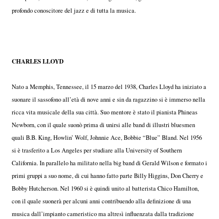
profondo conoscitore del jazz e di tutta la musica.
CHARLES LLOYD
Nato a Memphis, Tennessee, il 15 marzo del 1938, Charles Lloyd ha iniziato a
suonare il sassofono all’età di nove anni e sin da ragazzino si è immerso nella
ricca vita musicale della sua città. Suo mentore è stato il pianista Phineas
Newborn, con il quale suonò prima di unirsi alle band di illustri bluesmen
quali B.B. King, Howlin’ Wolf, Johnnie Ace, Bobbie “Blue” Bland. Nel 1956
si è trasferito a Los Angeles per studiare alla University of Southern
California. In parallelo ha militato nella big band di Gerald Wilson e formato i
primi gruppi a suo nome, di cui hanno fatto parte Billy Higgins, Don Cherry e
Bobby Hutcherson. Nel 1960 si è quindi unito al batterista Chico Hamilton,
con il quale suonerà per alcuni anni contribuendo alla definizione di una
musica dall’impianto cameristico ma altresì influenzata dalla tradizione