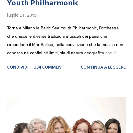
Youth Philharmonic
luglio 31, 2015
Torna a Milano la Baltic Sea Youth Philharmonic, l'orchestra
che unisce le diverse tradizioni musicali dei paesi che
circondano il Mar Baltico, nella convinzione che la musica non
conosca né confini né limiti, sia di natura geografica che di
genere. Il tour, realizzato grazie al sostegno di Saipem,
CONDIVIDI
334 COMMENTI
CONTINUA A LEGGERE
debutterà il 10 settembre a Heiden, in Germania, e toccherà, in
dieci giorni, nove differenti città in Svizzera, Italia, Danimarca e
Polonia. In Italia la Baltic Sea Youth Philharmonic sarà a Milano
il 14 settembre nel suggestivo contesto della Basilica di Santa
Maria delle Grazie, ospite dell’Associazione Musicale ArteViva,
e a Verona il 15 settembre al Teatro Filarmonico per il festival
“Settembre dell’Accademia” dove si esibirà per il secondo anno
consecutivo. Il pubblico milanese avrà il piacere di applaudire i