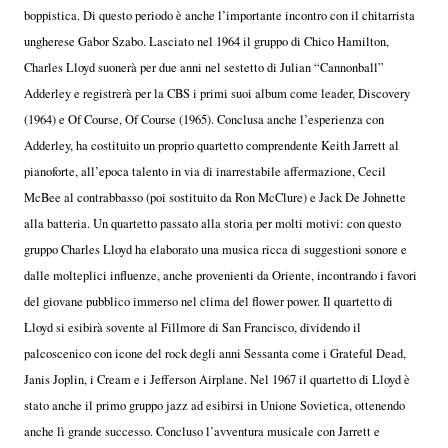
boppistica. Di questo periodo è anche l’importante incontro con il chitarrista
ungherese Gabor Szabo. Lasciato nel 1964 il gruppo di Chico Hamilton,
Charles Lloyd suonerà per due anni nel sestetto di Julian “Cannonball”
Adderley e registrerà per la CBS i primi suoi album come leader, Discovery
(1964) e Of Course, Of Course (1965). Conclusa anche l’esperienza con
Adderley, ha costituito un proprio quartetto comprendente Keith Jarrett al
pianoforte, all’epoca talento in via di inarrestabile affermazione, Cecil
McBee al contrabbasso (poi sostituito da Ron McClure) e Jack De Johnette
alla batteria. Un quartetto passato alla storia per molti motivi: con questo
gruppo Charles Lloyd ha elaborato una musica ricca di suggestioni sonore e
dalle molteplici influenze, anche provenienti da Oriente, incontrando i favori
del giovane pubblico immerso nel clima del flower power. Il quartetto di
Lloyd si esibirà sovente al Fillmore di San Francisco, dividendo il
palcoscenico con icone del rock degli anni Sessanta come i Grateful Dead,
Janis Joplin, i Cream e i Jefferson Airplane. Nel 1967 il quartetto di Lloyd è
stato anche il primo gruppo jazz ad esibirsi in Unione Sovietica, ottenendo
anche lì grande successo. Concluso l’avventura musicale con Jarrett e