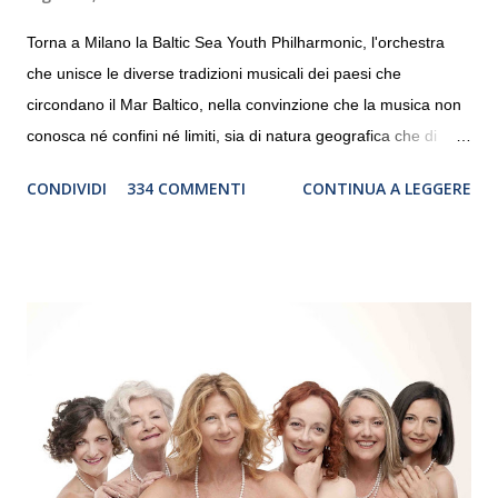
Torna a Milano la Baltic Sea Youth Philharmonic, l'orchestra
che unisce le diverse tradizioni musicali dei paesi che
circondano il Mar Baltico, nella convinzione che la musica non
conosca né confini né limiti, sia di natura geografica che di
genere. Il tour, realizzato grazie al sostegno di Saipem,
CONDIVIDI
334 COMMENTI
CONTINUA A LEGGERE
debutterà il 10 settembre a Heiden, in Germania, e toccherà, in
dieci giorni, nove differenti città in Svizzera, Italia, Danimarca e
Polonia. In Italia la Baltic Sea Youth Philharmonic sarà a Milano
il 14 settembre nel suggestivo contesto della Basilica di Santa
Maria delle Grazie, ospite dell’Associazione Musicale ArteViva,
e a Verona il 15 settembre al Teatro Filarmonico per il festival
“Settembre dell’Accademia” dove si esibirà per il secondo anno
consecutivo. Il pubblico milanese avrà il piacere di applaudire i
giovani artisti della Baltic Sea Youth Philharmonic per la quarta
volta. L’orchestra, fondata nel 2008 da Kristjan Järvi (affiancato