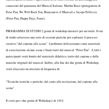
conosciuti del panorama del Musical Italiano: Martha Rossi (protagonista di
Peter Pan, We Will Rock You, Biancaneve il Musical) e Jacopo Pelliccia
(Peter Pan, Happy Days, Fame).
PROGRAMMA DI STUDIO 2 giorni di workshop intensivi per un totale 16 ore
di studio attraverso una serie di sessioni pratiche per esplorare il processo
creativo “dal copione alla scena”. I performer utilizzeranno come materiale
di esercitazione alcune scene e brani tratti dal musical “Peter Pan”. A tutti i
partecipanti verrà fornito del materiale didattico, tratto dal copione e dalle
musiche originali del musical. Inoltre, alla fine dei due giorni di Workshop,
verrà rilasciato un attestato di frequenza di:
“Tecniche teoriche e pratiche, dal canto alla recitazione, dal copione alla
scena”
Il costo per i due giorni di Workshop è di 110 €.