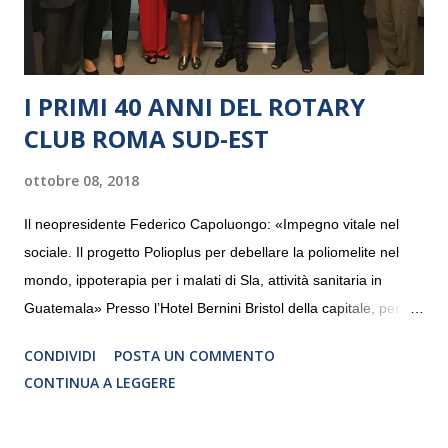
I PRIMI 40 ANNI DEL ROTARY
CLUB ROMA SUD-EST
ottobre 08, 2018
Il neopresidente Federico Capoluongo: «Impegno vitale nel
sociale. Il progetto Polioplus per debellare la poliomelite nel
mondo, ippoterapia per i malati di Sla, attività sanitaria in
Guatemala» Presso l’Hotel Bernini Bristol della capitale, per la
prima volta, sono stati presentati alla stampa i progetti in
CONDIVIDI
POSTA UN COMMENTO
programmazione del Rotary Club Roma Sud-Est che festeggia
CONTINUA A LEGGERE
i quaranta anni di attività. Un’occasione per raccontare al
mondo esterno i valori in cui il Club crede fermamente e che