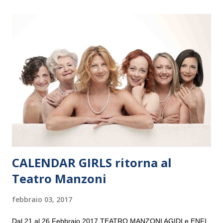
il 14 settembre nel suggestivo contesto della Basilica di Santa
Maria delle Grazie, ospite dell’Associazione Musicale ArteViva,
e a Verona il 15 settembre al Teatro Filarmonico per il festival
“Settembre dell’Accademia” dove si esibirà per il secondo anno
consecutivo. Il pubblico milanese avrà il piacere di applaudire i
giovani artisti della Baltic Sea Youth Philharmonic per la quarta
volta. L’orchestra, fondata nel 2008 da Kristjan Järvi (affiancato
da un prestigioso consiglio di consulent...
CALENDAR GIRLS ritorna al
Teatro Manzoni
febbraio 03, 2017
Dal 21 al 26 Febbraio 2017 TEATRO MANZONI AGIDI e ENFI