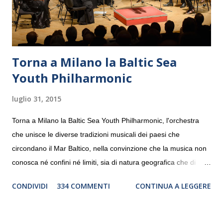
Torna a Milano la Baltic Sea
Youth Philharmonic
luglio 31, 2015
Torna a Milano la Baltic Sea Youth Philharmonic, l'orchestra
che unisce le diverse tradizioni musicali dei paesi che
circondano il Mar Baltico, nella convinzione che la musica non
conosca né confini né limiti, sia di natura geografica che di
genere. Il tour, realizzato grazie al sostegno di Saipem,
CONDIVIDI
334 COMMENTI
CONTINUA A LEGGERE
debutterà il 10 settembre a Heiden, in Germania, e toccherà, in
dieci giorni, nove differenti città in Svizzera, Italia, Danimarca e
Polonia. In Italia la Baltic Sea Youth Philharmonic sarà a Milano