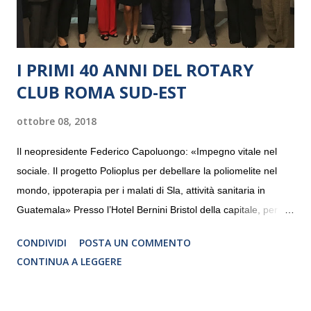
I PRIMI 40 ANNI DEL ROTARY
CLUB ROMA SUD-EST
ottobre 08, 2018
Il neopresidente Federico Capoluongo: «Impegno vitale nel
sociale. Il progetto Polioplus per debellare la poliomelite nel
mondo, ippoterapia per i malati di Sla, attività sanitaria in
Guatemala» Presso l’Hotel Bernini Bristol della capitale, per la
prima volta, sono stati presentati alla stampa i progetti in
CONDIVIDI
POSTA UN COMMENTO
programmazione del Rotary Club Roma Sud-Est che festeggia
CONTINUA A LEGGERE
i quaranta anni di attività. Un’occasione per raccontare al
mondo esterno i valori in cui il Club crede fermamente e che
muovono le azioni dei soci che lo compongono. Infatti le attività