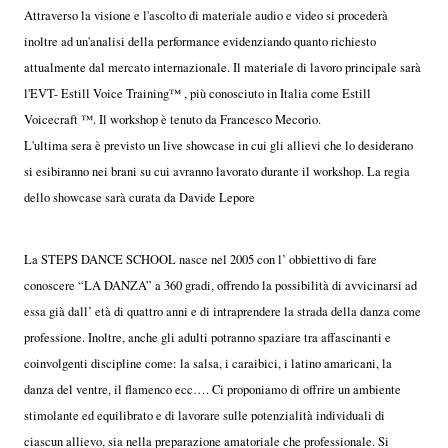
Attraverso la visione e l'ascolto di materiale audio e video si procederà
inoltre ad un'analisi della performance evidenziando quanto richiesto
attualmente dal mercato internazionale. Il materiale di lavoro principale sarà
l'EVT- Estill Voice Training™ , più conosciuto in Italia come Estill
Voicecraft ™. Il workshop è tenuto da Francesco Mecorio.
L'ultima sera è previsto un live showcase in cui gli allievi che lo desiderano
si esibiranno nei brani su cui avranno lavorato durante il workshop. La regia
dello showcase sarà curata da Davide Lepore
La STEPS DANCE SCHOOL nasce nel 2005 con l’ obbiettivo di fare
conoscere “LA DANZA” a 360 gradi, offrendo la possibilità di avvicinarsi ad
essa già dall’ età di quattro anni e di intraprendere la strada della danza come
professione. Inoltre, anche gli adulti potranno spaziare tra affascinanti e
coinvolgenti discipline come: la salsa, i caraibici, i latino amaricani, la
danza del ventre, il flamenco ecc…. Ci proponiamo di offrire un ambiente
stimolante ed equilibrato e di lavorare sulle potenzialità individuali di
ciascun allievo, sia nella preparazione amatoriale che professionale. Si