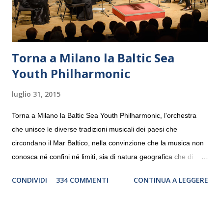
Torna a Milano la Baltic Sea
Youth Philharmonic
luglio 31, 2015
Torna a Milano la Baltic Sea Youth Philharmonic, l'orchestra
che unisce le diverse tradizioni musicali dei paesi che
circondano il Mar Baltico, nella convinzione che la musica non
conosca né confini né limiti, sia di natura geografica che di
genere. Il tour, realizzato grazie al sostegno di Saipem,
CONDIVIDI
334 COMMENTI
CONTINUA A LEGGERE
debutterà il 10 settembre a Heiden, in Germania, e toccherà, in
dieci giorni, nove differenti città in Svizzera, Italia, Danimarca e
Polonia. In Italia la Baltic Sea Youth Philharmonic sarà a Milano