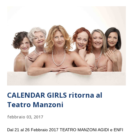
il 14 settembre nel suggestivo contesto della Basilica di Santa
Maria delle Grazie, ospite dell’Associazione Musicale ArteViva,
e a Verona il 15 settembre al Teatro Filarmonico per il festival
“Settembre dell’Accademia” dove si esibirà per il secondo anno
consecutivo. Il pubblico milanese avrà il piacere di applaudire i
giovani artisti della Baltic Sea Youth Philharmonic per la quarta
volta. L’orchestra, fondata nel 2008 da Kristjan Järvi (affiancato
da un prestigioso consiglio di consulent...
CALENDAR GIRLS ritorna al
Teatro Manzoni
febbraio 03, 2017
Dal 21 al 26 Febbraio 2017 TEATRO MANZONI AGIDI e ENFI