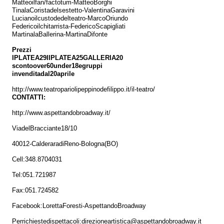
Matteo
il
fan/factotum
-
Matteo
Borghi
Tina
la
Corista
del
sestetto
-
Valentina
Garavini
Luciano
il
custode
del
teatro
-
Marco
Oriundo
Federico
il
chitarrista
-
Federico
Scapigliati
Martina
la
Ballerina
-
Martina
Difonte
Prezzi
I
PLATEA
29
II
PLATEA
25
GALLERIA
20
sconto
over
60
under
18
e
gruppi
in
vendita
dal
20
aprile
http://www.teatropariolipeppinodefilippo.it/il-teatro/
CONTATTI:
http://www.aspettandobroadway.it/
Via
del
Bracciante
18/10
40012
-
Calderara
di
Reno
-
Bologna
(BO)
Cell:
348.8704031
Tel:
051.721987
Fax:
051.724582
Facebook:
Loretta
Foresti
-
Aspettando
Broadway
Per
richieste
di
spettacoli
:
direzioneartistica@aspettandobroadway.it