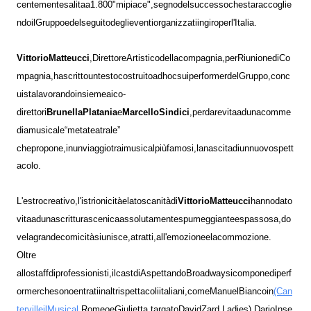
centemente
salita
a
1.800
"mi
piace",
segno
del
successo
che
sta
raccoglie
ndo
il
Gruppo
e
del
seguito
degli
eventi
organizzati
in
giro
per
l'Italia.
Vittorio
Matteucci
,
Direttore
Artistico
della
compagnia,
per
Riunione
di
Co
mpagnia,
ha
scritto
un
testo
costruito
ad
hoc
sui
performer
del
Gruppo,
con
c
ui
sta
lavorando
insieme
ai
co-
Brunella
Platania
Marcello
Sindici
direttori
e
,
per
dare
vita
ad
una
comme
dia
musicale
“
metateatrale
”
che
propone,
in
un
viaggio
tra
i
musical
più
famosi,
la
nascita
di
un
nuovo
spett
acolo.
Vittorio
Matteucci
L'estro
creativo,
l'istrionicità
e
la
toscanità
di
hanno
dato
vita
ad
una
scrittura
scenica
assolutamente
spumeggiante
e
spassosa,
do
ve
la
grande
comicità
si
unisce,
a
tratti,
all'emozione
e
la
commozione.
Oltre
allo
staff
di
professionisti,
il
cast
di
Aspettando
Broadway
si
compone
di
perf
(Can
ormer
che
sono
entrati
in
altri
spettacoli
italiani,
come
Manuel
Bianco
in
terville
il
Musical,
Romeo
e
Giulietta
,
targato
David
Zard,
Ladies),
Dario
Inse