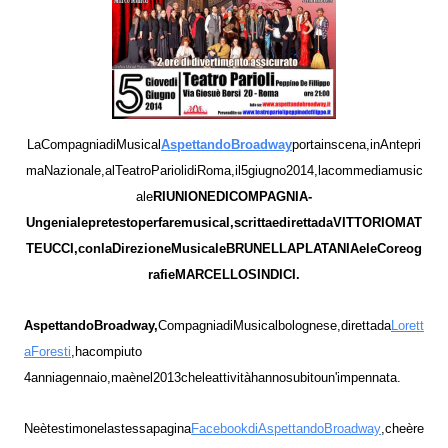
Aspettando
Broadway
La
Compagnia
di
Musical
porta
in
scena,
in
Antepri
ma
Nazionale,
al
Teatro
Parioli
di
Roma,
il
5
giugno
2014,
la
commedia
music
RIUNIONE
DI
COMPAGNIA
-
ale
Un
geniale
pretesto
per
fare
musical,
scritta
e
diretta
da
VITTORIO
MAT
TEUCCI,
con
la
Direzione
Musicale
BRUNELLA
PLATANIA
e
le
Coreog
rafie
MARCELLO
SINDICI.
Aspettando
Broadway,
Lorett
Compagnia
di
Musical
bolognese,
diretta
da
a
Foresti
,
ha
compiuto
4
anni
a
gennaio,
ma
è
nel
2013
che
le
attività
hanno
subito
un'impennata.
Facebook
di
Aspettando
Broadway
Ne
è
testimone
la
stessa
pagina
,
che
è
re