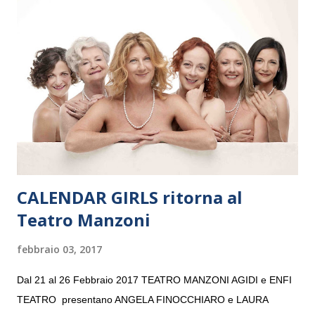
Maria delle Grazie, ospite dell’Associazione Musicale ArteViva,
e a Verona il 15 settembre al Teatro Filarmonico per il festival
“Settembre dell’Accademia” dove si esibirà per il secondo anno
consecutivo. Il pubblico milanese avrà il piacere di applaudire i
giovani artisti della Baltic Sea Youth Philharmonic per la quarta
volta. L’orchestra, fondata nel 2008 da Kristjan Järvi (affiancato
da un prestigioso consiglio di consulent...
CALENDAR GIRLS ritorna al
Teatro Manzoni
febbraio 03, 2017
Dal 21 al 26 Febbraio 2017 TEATRO MANZONI AGIDI e ENFI
TEATRO presentano ANGELA FINOCCHIARO e LAURA