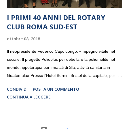
I PRIMI 40 ANNI DEL ROTARY
CLUB ROMA SUD-EST
ottobre 08, 2018
Il neopresidente Federico Capoluongo: «Impegno vitale nel
sociale. Il progetto Polioplus per debellare la poliomelite nel
mondo, ippoterapia per i malati di Sla, attività sanitaria in
Guatemala» Presso l’Hotel Bernini Bristol della capitale, per la
prima volta, sono stati presentati alla stampa i progetti in
CONDIVIDI
POSTA UN COMMENTO
programmazione del Rotary Club Roma Sud-Est che festeggia
CONTINUA A LEGGERE
i quaranta anni di attività. Un’occasione per raccontare al
mondo esterno i valori in cui il Club crede fermamente e che
muovono le azioni dei soci che lo compongono. Infatti le attività
che svolge il Rotary sono principalmente di volontariato e