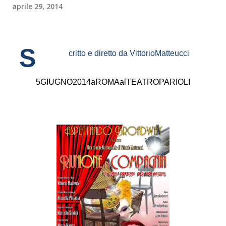
aprile 29, 2014
S
critto e diretto da Vittorio
Matteucci
5
GIUGNO
2014
a
ROMA
al
TEATRO
PARIOLI