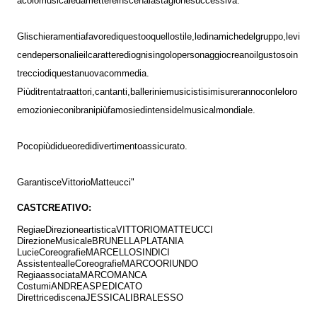
acolo
musicale
da
mettere
in
scena
la
stagione
successiva.
Gli
schieramenti
a
favore
di
questo
o
quello
stile,
le
dinamiche
del
gruppo,
le
vi
cende
personali
e
il
carattere
di
ogni
singolo
personaggio
creano
il
gustoso
in
treccio
di
questa
nuova
commedia.
Più
di
trenta
tra
attori,
cantanti,
ballerini
e
musicisti
si
misureranno
con
le
loro
emozioni
e
con
i
brani
più
famosi
ed
intensi
del
musical
mondiale.
Poco
più
di
due
ore
di
divertimento
assicurato.
Garantisce
Vittorio
Matteucci"
CAST
CREATIVO:
Regia
e
Direzione
artistica
VITTORIO
MATTEUCCI
Direzione
Musicale
BRUNELLA
PLATANIA
Luci
e
Coreografie
MARCELLO
SINDICI
Assistente
alle
Coreografie
MARCO
ORIUNDO
Regia
associata
MARCO
MANCA
Costumi
ANDREA
SPEDICATO
Direttrice
di
scena
JESSICA
LIBRALESSO