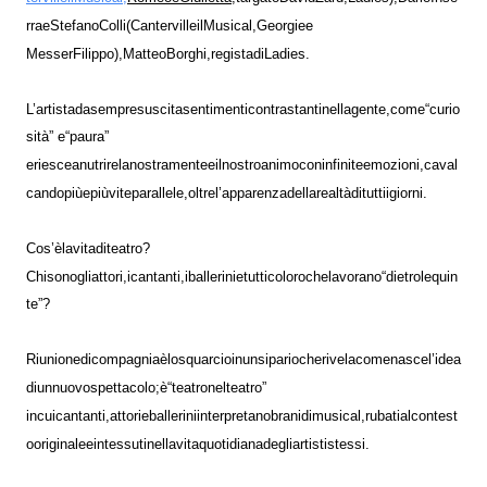
rra
e
Stefano
Colli
(Canterville
il
Musical,
Georgie
e
Messer
Filippo)
,
Matteo
Borghi,
regista
di
Ladies.
L
’
artista
da
sempre
suscita
sentimenti
contrastanti
nella
gente,
come
“
curio
sità
”
e
“
paura
”
e
riesce
a
nutrire
la
nostra
mente
e
il
nostro
animo
con
infinite
emozioni,
caval
cando
più
e
più
vite
parallele,
oltre
l
’
apparenza
della
realtà
di
tutti
i
giorni.
Cos
’
è
la
vita
di
teatro?
Chi
sono
gli
attori,
i
cantanti,
i
ballerini
e
tutti
coloro
che
lavorano
“
dietro
le
quin
te
”
?
Riunione
di
compagnia
è
lo
squarcio
in
un
sipario
che
rivela
come
nasce
l
’
idea
di
un
nuovo
spettacolo;
è
“
teatro
nel
teatro
”
in
cui
cantanti,
attori
e
ballerini
interpretano
brani
di
musical,
rubati
al
contest
o
originale
e
intessuti
nella
vita
quotidiana
degli
artisti
stessi.