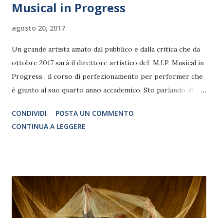
Musical in Progress
agosto 20, 2017
Un grande artista amato dal pubblico e dalla critica che da
ottobre 2017 sarà il direttore artistico del M.I.P. Musical in
Progress , il corso di perfezionamento per performer che
è giunto al suo quarto anno accademico. Sto parlando di
Vittorio Matteucci. Una squadra di docenti di altissimo
CONDIVIDI
POSTA UN COMMENTO
livello che propone un’offerta formativa innovativa ed in
CONTINUA A LEGGERE
linea con i maggiori centri di formazione internazionali.
Perchè iscriversi al MIP? Leggete le parole di Vittorio.