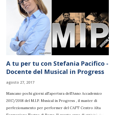
toscano dalla voce di velluto, ha convinto la giuria
internazionale, costituita da personalità di rilievo del
mondo della musica, con Nothing can stop the run, un
brano di cui è anche autore. E' infine stato decretato il
vincitore durante la serata di gala-concerto che si è tenuta
sabato 26 agosto pres...
A tu per tu con Stefania Pacifico -
Docente del Musical in Progress
agosto 27, 2017
Mancano pochi giorni all'apertura dell'Anno Accademico
2017/2018 del M.I.P. Musical in Progress , il master di
perfezionamento per performer del CAFT Centro Alta