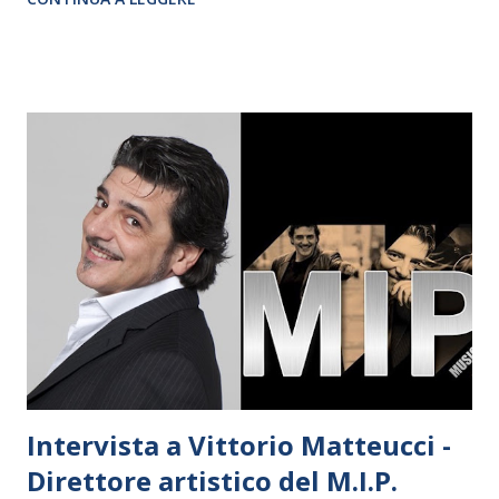
Formazione Teatro di Roma. In questo ultimo mese
abbiamo conosciuto e i docenti residenti che fanno parte di
questa squadra di professionisti che dal 12 ottobre riaprirà
le porte ai nuovi allievi. Oggi ho il piacere, ancora una volta,
di introdurvi a questa bellissima intervista alla grande
Brunella Platania , direttrice docente del corso di canto.
Intervista a Vittorio Matteucci -
Direttore artistico del M.I.P.