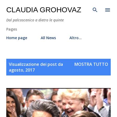
Passa ai contenuti principali
CLAUDIA GROHOVAZ
Dal palcoscenico a dietro le quinte
Pages
Home page
All News
Altro…
P
Visualizzazione dei post da
MOSTRA TUTTO
o
agosto, 2017
s
t