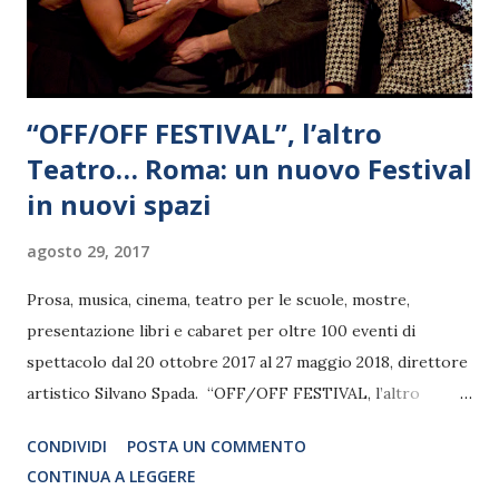
“OFF/OFF FESTIVAL”, l’altro
Teatro… Roma: un nuovo Festival
in nuovi spazi
agosto 29, 2017
Prosa, musica, cinema, teatro per le scuole, mostre,
presentazione libri e cabaret per oltre 100 eventi di
spettacolo dal 20 ottobre 2017 al 27 maggio 2018, direttore
artistico Silvano Spada. “OFF/OFF FESTIVAL, l’altro
Teatro…” sarà uno spazio di libertà in cui giovani autori,
CONDIVIDI
POSTA UN COMMENTO
attori e registi siano protagonisti al centro della vita del
CONTINUA A LEGGERE
Teatro insieme ai grandi nomi, da Piera Degli Esposti a