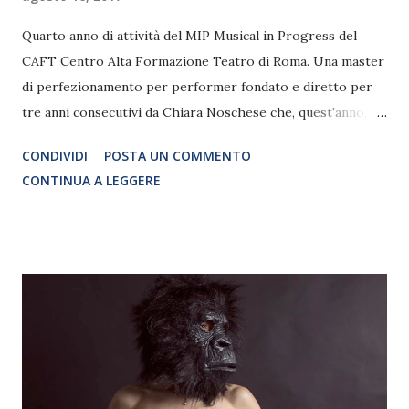
Quarto anno di attività del MIP Musical in Progress del
CAFT Centro Alta Formazione Teatro di Roma. Una master
di perfezionamento per performer fondato e diretto per
tre anni consecutivi da Chiara Noschese che, quest'anno,
vedrà la direzione artistica di Vittorio Matteucci. In questo
CONDIVIDI
POSTA UN COMMENTO
mese abbiamo approfondito l'argomento, intervistando i
CONTINUA A LEGGERE
docenti che fanno parte di questa squadra: Emiliano Raya,
Marco Manca, Cinzia Alitto, Adriano Evangelisti, Alessio
Ingravalle, Gianfranco Vergoni... Oggi parliamo del MIP, e di
altro, con il Maestro Dino Scuderi, direttore musicale del
Musical in Progress e docente di studio del repertorio
musicale.