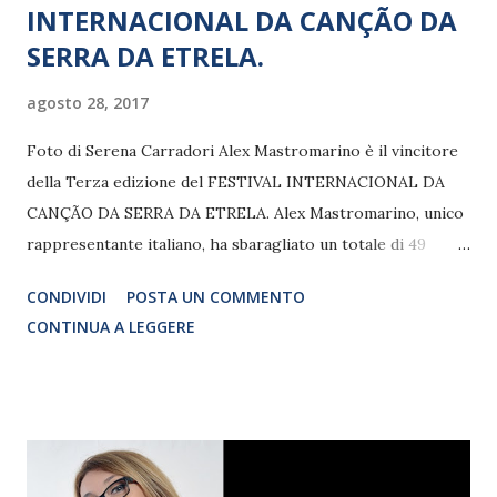
INTERNACIONAL DA CANÇÃO DA
SERRA DA ETRELA.
agosto 28, 2017
Foto di Serena Carradori Alex Mastromarino è il vincitore
della Terza edizione del FESTIVAL INTERNACIONAL DA
CANÇÃO DA SERRA DA ETRELA. Alex Mastromarino, unico
rappresentante italiano, ha sbaragliato un totale di 49
concorrenti provenienti da altri 16 paesi, Armenia,
CONDIVIDI
POSTA UN COMMENTO
Azerbaijan, Brasile, Bulgaria, Cile, Repubblica Popolare
CONTINUA A LEGGERE
Cinese, Croazia, Estonia, Lituania, Malta, Moldavia, Polonia,
Portugallo, Romania, Russia e Svizzera. Il Festival
Internacional da Canção da Serra da Estrela, uno dei festival
internazionali più prestigiosi in Europa, si è volto dal 23 al
26 agosto nella città di Seia, situata nella Serra da Estrela,
nel distretto di Guarda in Portogallo. Il grande artista