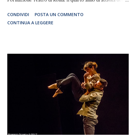
Formazione Teatro di Roma. Il quarto anno di attività del
M.I.P. vedrà come direttore artistico Vittorio Matteucci che
CONDIVIDI
POSTA UN COMMENTO
aprirà le lezioni il 12 ottobre 2017. Il 13 settembre si terrà l'
CONTINUA A LEGGERE
OPEN DAY MUSICAL IN PROGRESS presso Altro Spazio ,
la sede in Via Tiburno 33 a Roma. Quanto è importante la
formazione per un performer e perchè scegliere il Musical
in Progress? Oggi lo abbiamo chiesto a Stefania Pacifico ,
docente di danza classica, laboratorio coreografico da
musical, mock audition, warm up.