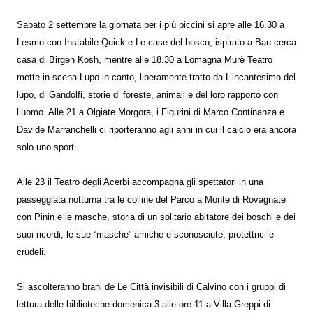
Sabato 2 settembre la giornata per i più piccini si apre alle 16.30 a
Lesmo con Instabile Quick e Le case del bosco, ispirato a Bau cerca
casa di Birgen Kosh, mentre alle 18.30 a Lomagna Murè Teatro
mette in scena Lupo in-canto, liberamente tratto da L’incantesimo del
lupo, di Gandolfi, storie di foreste, animali e del loro rapporto con
l’uomo. Alle 21 a Olgiate Morgora, i Figurini di Marco Continanza e
Davide Marranchelli ci riporteranno agli anni in cui il calcio era ancora
solo uno sport.
Alle 23 il Teatro degli Acerbi accompagna gli spettatori in una
passeggiata notturna tra le colline del Parco a Monte di Rovagnate
con Pinin e le masche, storia di un solitario abitatore dei boschi e dei
suoi ricordi, le sue “masche” amiche e sconosciute, protettrici e
crudeli.
Si ascolteranno brani de Le Città invisibili di Calvino con i gruppi di
lettura delle biblioteche domenica 3 alle ore 11 a Villa Greppi di