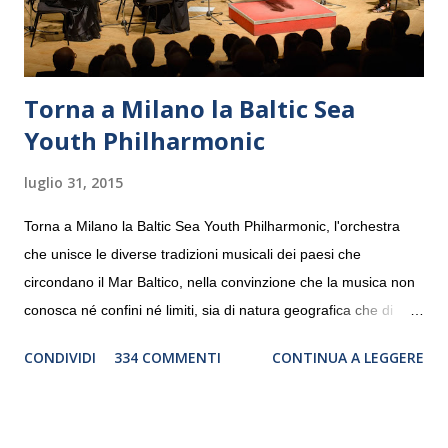
Torna a Milano la Baltic Sea
Youth Philharmonic
luglio 31, 2015
Torna a Milano la Baltic Sea Youth Philharmonic, l'orchestra
che unisce le diverse tradizioni musicali dei paesi che
circondano il Mar Baltico, nella convinzione che la musica non
conosca né confini né limiti, sia di natura geografica che di
genere. Il tour, realizzato grazie al sostegno di Saipem,
CONDIVIDI
334 COMMENTI
CONTINUA A LEGGERE
debutterà il 10 settembre a Heiden, in Germania, e toccherà, in
dieci giorni, nove differenti città in Svizzera, Italia, Danimarca e
Polonia. In Italia la Baltic Sea Youth Philharmonic sarà a Milano