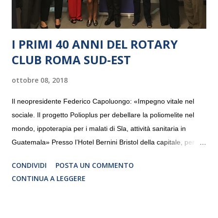
I PRIMI 40 ANNI DEL ROTARY
CLUB ROMA SUD-EST
ottobre 08, 2018
Il neopresidente Federico Capoluongo: «Impegno vitale nel
sociale. Il progetto Polioplus per debellare la poliomelite nel
mondo, ippoterapia per i malati di Sla, attività sanitaria in
Guatemala» Presso l’Hotel Bernini Bristol della capitale, per la
prima volta, sono stati presentati alla stampa i progetti in
CONDIVIDI
POSTA UN COMMENTO
programmazione del Rotary Club Roma Sud-Est che festeggia
CONTINUA A LEGGERE
i quaranta anni di attività. Un’occasione per raccontare al
mondo esterno i valori in cui il Club crede fermamente e che
muovono le azioni dei soci che lo compongono. Infatti le attività