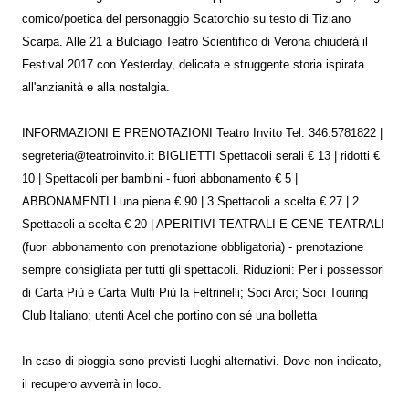
comico/poetica del personaggio Scatorchio su testo di Tiziano
Scarpa. Alle 21 a Bulciago Teatro Scientifico di Verona chiuderà il
Festival 2017 con Yesterday, delicata e struggente storia ispirata
all'anzianità e alla nostalgia.
INFORMAZIONI E PRENOTAZIONI Teatro Invito Tel. 346.5781822 |
segreteria@teatroinvito.it BIGLIETTI Spettacoli serali € 13 | ridotti €
10 | Spettacoli per bambini - fuori abbonamento € 5 |
ABBONAMENTI Luna piena € 90 | 3 Spettacoli a scelta € 27 | 2
Spettacoli a scelta € 20 | APERITIVI TEATRALI E CENE TEATRALI
(fuori abbonamento con prenotazione obbligatoria) - prenotazione
sempre consigliata per tutti gli spettacoli. Riduzioni: Per i possessori
di Carta Più e Carta Multi Più la Feltrinelli; Soci Arci; Soci Touring
Club Italiano; utenti Acel che portino con sé una bolletta
In caso di pioggia sono previsti luoghi alternativi. Dove non indicato,
il recupero avverrà in loco.