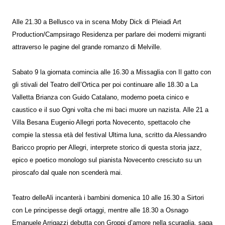
Alle 21.30 a Bellusco va in scena Moby Dick di Pleiadi Art
Production/Campsirago Residenza per parlare dei moderni migranti
attraverso le pagine del grande romanzo di Melville.
Sabato 9 la giornata comincia alle 16.30 a Missaglia con Il gatto con
gli stivali del Teatro dell’Ortica per poi continuare alle 18.30 a La
Valletta Brianza con Guido Catalano, moderno poeta cinico e
caustico e il suo Ogni volta che mi baci muore un nazista. Alle 21 a
Villa Besana Eugenio Allegri porta Novecento, spettacolo che
compie la stessa età del festival Ultima luna, scritto da Alessandro
Baricco proprio per Allegri, interprete storico di questa storia jazz,
epico e poetico monologo sul pianista Novecento cresciuto su un
piroscafo dal quale non scenderà mai.
Teatro delleAli incanterà i bambini domenica 10 alle 16.30 a Sirtori
con Le principesse degli ortaggi, mentre alle 18.30 a Osnago
Emanuele Arrigazzi debutta con Groppi d’amore nella scuraglia, saga