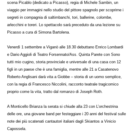
scena Picablo (dedicato a Picasso), regia di Michele Sambin, un
viaggio per immagini nello studio del pittore spagnolo per scoprirne i
segreti in compagnia di saltimbanchi, tori, ballerine, colombe,
arlecchini e toreri. Lo spettacolo sarà preceduto da una lezione su
Picasso a cura di Simona Bartolena.
Venerdì 1 settembre a Viganò alle 18.30 debuttano Enrico Lombardi
e Dario Aggioli di Teatro Forsennato/Ass. Quinta Parete con Sono
tutti mio cugino, storia provinciale e universale di una casa con 12
figli in un paese che è una famiglia, mentre alle 21 a Casatenovo
Roberto Anglisani darà vita a Giobbe – storia di un uomo semplice,
con la regia di Francesco Niccolini, racconto teatrale tragicomico
proprio come la vita, tratto dal romanzo di Joseph Roth.
A Monticello Brianza la serata si chiude alla 23 con L’orchestrina
delle ore, una giovane band per festeggiare i 20 anni del festival sulle
note dei più scatenati cantautori italiani dagli Skiantos a Vinicio
Capossela.