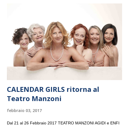
il 14 settembre nel suggestivo contesto della Basilica di Santa
Maria delle Grazie, ospite dell’Associazione Musicale ArteViva,
e a Verona il 15 settembre al Teatro Filarmonico per il festival
“Settembre dell’Accademia” dove si esibirà per il secondo anno
consecutivo. Il pubblico milanese avrà il piacere di applaudire i
giovani artisti della Baltic Sea Youth Philharmonic per la quarta
volta. L’orchestra, fondata nel 2008 da Kristjan Järvi (affiancato
da un prestigioso consiglio di consulent...
CALENDAR GIRLS ritorna al
Teatro Manzoni
febbraio 03, 2017
Dal 21 al 26 Febbraio 2017 TEATRO MANZONI AGIDI e ENFI