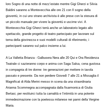
loro Sogno di una notte di mezz’estate mentre Gigi Gherzi e Silvia
Baldini saranno a Montevecchia alle ore 21 con Il sogno della
gioventù, in cui uno strano archivista è alle prese con la stesura di
un piccolo manuale per vivere la gioventù e uscirne vivi. A
Montevecchia Gigi Gherzi terrà anche un laboratorio legato allo
spettacolo, grande progetto di teatro partecipato per lavorare sul
tema della giovinezza e suoi modelli culturali di riferimento, i
partecipanti saranno sul palco insieme a lui.
A La Valletta Brianza - Galbusera Nera alle 20 Qui e Ora Residenza
Teatrale ci sazieranno corpo e anima con Saga Salsa, cena gustosa
in compagnia di tre donne: tre generazioni per mettere in tavola
passato e presente. Da non perdere Giovedì 7 alle 21 a Missaglia il
Magnificat di Alda Merini messo in scena da una straordinaria
Arianna Scommegna accompagnata dalla fisarmonica di Giulia
Bertasi, per restituirci tutta la carnalità e l’intimità in una potente
immedesimazione con la poetessa milanese nei panni della Vergine
Maria.