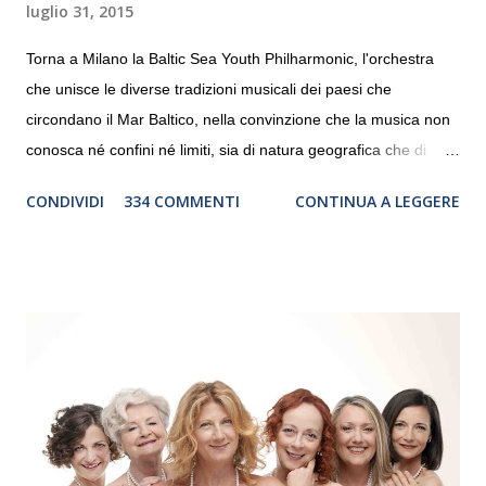
luglio 31, 2015
Torna a Milano la Baltic Sea Youth Philharmonic, l'orchestra
che unisce le diverse tradizioni musicali dei paesi che
circondano il Mar Baltico, nella convinzione che la musica non
conosca né confini né limiti, sia di natura geografica che di
genere. Il tour, realizzato grazie al sostegno di Saipem,
CONDIVIDI
334 COMMENTI
CONTINUA A LEGGERE
debutterà il 10 settembre a Heiden, in Germania, e toccherà, in
dieci giorni, nove differenti città in Svizzera, Italia, Danimarca e
Polonia. In Italia la Baltic Sea Youth Philharmonic sarà a Milano
il 14 settembre nel suggestivo contesto della Basilica di Santa
Maria delle Grazie, ospite dell’Associazione Musicale ArteViva,
e a Verona il 15 settembre al Teatro Filarmonico per il festival
“Settembre dell’Accademia” dove si esibirà per il secondo anno
consecutivo. Il pubblico milanese avrà il piacere di applaudire i
giovani artisti della Baltic Sea Youth Philharmonic per la quarta
volta. L’orchestra, fondata nel 2008 da Kristjan Järvi (affiancato