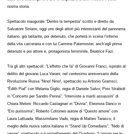
nostra storia.
Spettacolo inaugurale “Dentro la tempesta” scritto e diretto da
Salvatore Striano, oggi uno degli attori più interessanti del panorama
italiano, già latitante, poi detenuto, che porterà in scena l’inferno
della vita carceraria e con lui Carmine Paternoster, anch’egli prima
detenuto e poi attore e, protagonista femminile, Beatrice Fazi.
Tra gli altri spettacoli: “L’effetto che fa” di Giovanni Franci, ispirato al
delitto del giovane Luca Varani; nel centesimo anniversario della
Rivoluzione Russa “Nino! Nino!, spettacolo su Antonio Gramsci;
“Èdith Piaf” con Melania Giglio, regia di Daniele Salvo; Pino Strabioli
in “Concerto per Sandro Penna”; “Interviste a mariti assassini” di
Chiara Meloni: Riccardo Castagnari in “Divina”; Eleonora Danco in
“Ero purissima”; Roberto Cotroneo autore di “Questo amore” con
Laura Lattuada, Massimiliano Vado, regia di Matteo Tarasco; il
meglio della nuova satira italiana in “Stand Up Comedians”; “Nido di
vespe”, spettacolo sul rastrellamento del Quadraro; “L’amore per le