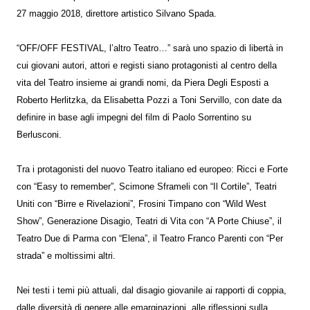
27 maggio 2018, direttore artistico Silvano Spada.
“OFF/OFF FESTIVAL, l’altro Teatro…” sarà uno spazio di libertà in
cui giovani autori, attori e registi siano protagonisti al centro della
vita del Teatro insieme ai grandi nomi, da Piera Degli Esposti a
Roberto Herlitzka, da Elisabetta Pozzi a Toni Servillo, con date da
definire in base agli impegni del film di Paolo Sorrentino su
Berlusconi.
Tra i protagonisti del nuovo Teatro italiano ed europeo: Ricci e Forte
con “Easy to remember”, Scimone Sframeli con “Il Cortile”, Teatri
Uniti con “Birre e Rivelazioni”, Frosini Timpano con “Wild West
Show”, Generazione Disagio, Teatri di Vita con “A Porte Chiuse”, il
Teatro Due di Parma con “Elena”, il Teatro Franco Parenti con “Per
strada” e moltissimi altri.
Nei testi i temi più attuali, dal disagio giovanile ai rapporti di coppia,
dalle diversità di genere alle emarginazioni, alle riflessioni sulla