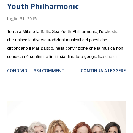
Youth Philharmonic
luglio 31, 2015
Torna a Milano la Baltic Sea Youth Philharmonic, l'orchestra
che unisce le diverse tradizioni musicali dei paesi che
circondano il Mar Baltico, nella convinzione che la musica non
conosca né confini né limiti, sia di natura geografica che di
genere. Il tour, realizzato grazie al sostegno di Saipem,
CONDIVIDI
334 COMMENTI
CONTINUA A LEGGERE
debutterà il 10 settembre a Heiden, in Germania, e toccherà, in
dieci giorni, nove differenti città in Svizzera, Italia, Danimarca e
Polonia. In Italia la Baltic Sea Youth Philharmonic sarà a Milano
il 14 settembre nel suggestivo contesto della Basilica di Santa
Maria delle Grazie, ospite dell’Associazione Musicale ArteViva,
e a Verona il 15 settembre al Teatro Filarmonico per il festival
“Settembre dell’Accademia” dove si esibirà per il secondo anno
consecutivo. Il pubblico milanese avrà il piacere di applaudire i