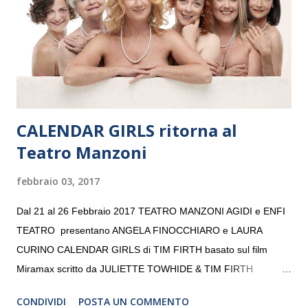
giovani artisti della Baltic Sea Youth Philharmonic per la quarta
volta. L’orchestra, fondata nel 2008 da Kristjan Järvi (affiancato
da un prestigioso consiglio di consulent...
CALENDAR GIRLS ritorna al
Teatro Manzoni
febbraio 03, 2017
Dal 21 al 26 Febbraio 2017 TEATRO MANZONI AGIDI e ENFI
TEATRO presentano ANGELA FINOCCHIARO e LAURA
CURINO CALENDAR GIRLS di TIM FIRTH basato sul film
Miramax scritto da JULIETTE TOWHIDE & TIM FIRTH
Traduzione e adattamento STEFANIA BERTOLA Regia
CONDIVIDI
POSTA UN COMMENTO
CRISTINA PEZZOLI