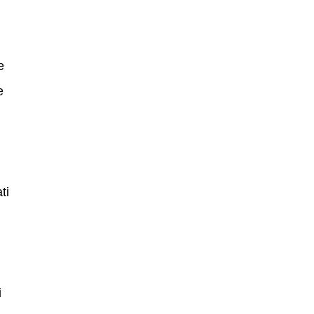
e
e
ti
i