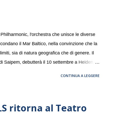
 Philharmonic, l'orchestra che unisce le diverse
ircondano il Mar Baltico, nella convinzione che la
miti, sia di natura geografica che di genere. Il
 di Saipem, debutterà il 10 settembre a Heiden, in
, nove differenti città in Svizzera, Italia,
CONTINUA A LEGGERE
altic Sea Youth Philharmonic sarà a Milano il 14
della Basilica di Santa Maria delle Grazie, ospite
a, e a Verona il 15 settembre al Teatro
 ritorna al Teatro
bre dell’Accademia” dove si esibirà per il secondo