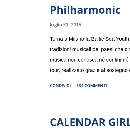
Philharmonic
luglio 31, 2015
Torna a Milano la Baltic Sea Youth
tradizioni musicali dei paesi che c
musica non conosca né confini né li
tour, realizzato grazie al sostegno
Germania, e toccherà, in dieci giorni
CONDIVIDI
334 COMMENTI
Danimarca e Polonia. In Italia la B
settembre nel suggestivo contesto 
dell’Associazione Musicale ArteViv
CALENDAR GIRLS
Filarmonico per il festival “Settem