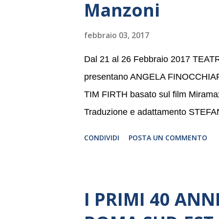
Manzoni
anno consecutivo. Il pubblico milane
della Baltic Sea Youth Philharmonic
febbraio 03, 2017
2008 da Kristjan Järvi (affiancato d
Dal 21 al 26 Febbraio 2017 TE
presentano ANGELA FINOCCHIA
TIM FIRTH basato sul film Mira
Traduzione e adattamento STEF
CONDIVIDI
POSTA UN COMMENTO
I PRIMI 40 AN