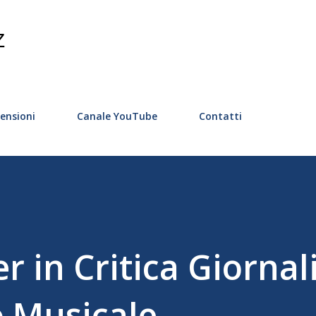
Passa ai contenuti principali
Z
ensioni
Canale YouTube
Contatti
 in Critica Giornali
o Musicale