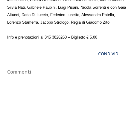
Mirella Dino, Chiara Di Stefano, Francesca La Scala, Mattia Mariani,
Silvia Nati, Gabriele Paupini, Luigi Pisani, Nicola Sorrenti e con Gaia
Altucci, Dario Di Luccio, Federico Lunetta, Alessandra Patella,
Lorenzo Stamerra, Jacopo Strologo. Regia di Giacomo Zito
Info e prenotazioni al 345 3826260 – Biglietto € 5,00
CONDIVIDI
Commenti