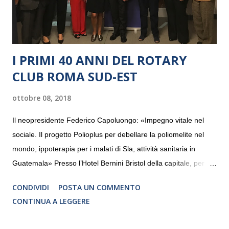
I PRIMI 40 ANNI DEL ROTARY
CLUB ROMA SUD-EST
ottobre 08, 2018
Il neopresidente Federico Capoluongo: «Impegno vitale nel
sociale. Il progetto Polioplus per debellare la poliomelite nel
mondo, ippoterapia per i malati di Sla, attività sanitaria in
Guatemala» Presso l’Hotel Bernini Bristol della capitale, per la
prima volta, sono stati presentati alla stampa i progetti in
CONDIVIDI
POSTA UN COMMENTO
programmazione del Rotary Club Roma Sud-Est che festeggia
CONTINUA A LEGGERE
i quaranta anni di attività. Un’occasione per raccontare al
mondo esterno i valori in cui il Club crede fermamente e che