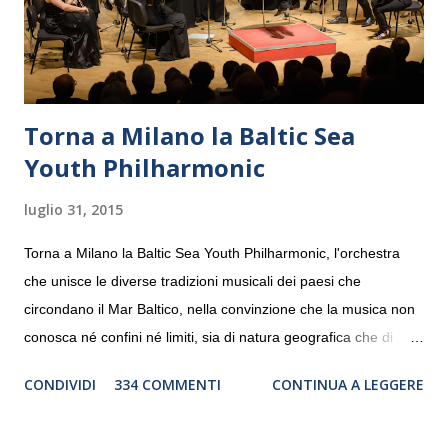
Torna a Milano la Baltic Sea
Youth Philharmonic
luglio 31, 2015
Torna a Milano la Baltic Sea Youth Philharmonic, l'orchestra
che unisce le diverse tradizioni musicali dei paesi che
circondano il Mar Baltico, nella convinzione che la musica non
conosca né confini né limiti, sia di natura geografica che di
genere. Il tour, realizzato grazie al sostegno di Saipem,
CONDIVIDI
334 COMMENTI
CONTINUA A LEGGERE
debutterà il 10 settembre a Heiden, in Germania, e toccherà, in
dieci giorni, nove differenti città in Svizzera, Italia, Danimarca e