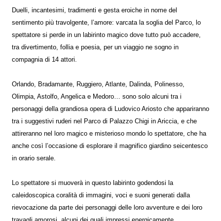
Duelli, incantesimi, tradimenti e gesta eroiche in nome del
sentimento più travolgente, l’amore: varcata la soglia del Parco, lo
spettatore si perde in un labirinto magico dove tutto può accadere,
tra divertimento, follia e poesia, per un viaggio ne sogno in
compagnia di 14 attori.
Orlando, Bradamante, Ruggiero, Atlante, Dalinda, Polinesso,
Olimpia, Astolfo, Angelica e Medoro… sono solo alcuni tra i
personaggi della grandiosa opera di Ludovico Ariosto che appariranno
tra i suggestivi ruderi nel Parco di Palazzo Chigi in Ariccia, e che
attireranno nel loro magico e misterioso mondo lo spettatore, che ha
anche così l’occasione di esplorare il magnifico giardino seicentesco
in orario serale.
Lo spettatore si muoverà in questo labirinto godendosi la
caleidoscopica coralità di immagini, voci e suoni generati dalla
rievocazione da parte dei personaggi delle loro avventure e dei loro
travagli amorosi, alcuni dei quali impressi energicamente