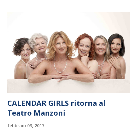
Polonia. In Italia la Baltic Sea Youth Philharmonic sarà a Milano
il 14 settembre nel suggestivo contesto della Basilica di Santa
Maria delle Grazie, ospite dell’Associazione Musicale ArteViva,
e a Verona il 15 settembre al Teatro Filarmonico per il festival
“Settembre dell’Accademia” dove si esibirà per il secondo anno
consecutivo. Il pubblico milanese avrà il piacere di applaudire i
giovani artisti della Baltic Sea Youth Philharmonic per la quarta
volta. L’orchestra, fondata nel 2008 da Kristjan Järvi (affiancato
da un prestigioso consiglio di consulent...
CALENDAR GIRLS ritorna al
Teatro Manzoni
febbraio 03, 2017