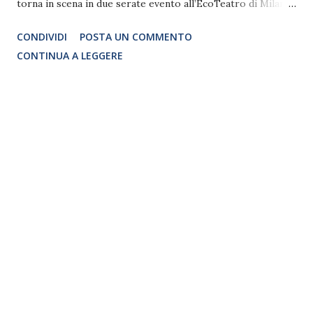
torna in scena in due serate evento all’EcoTeatro di Milano
“Kiss Me Licia – Il Musical” , scritto e diretto dall’acclamato
CONDIVIDI
POSTA UN COMMENTO
autore e regista Thomas Centaro sotto licenza ufficiale
CONTINUA A LEGGERE
concessa dal Giappone. Tratto dal manga Aishite Knight di
Kaoru Tada, il musical ripercorre l’appassionante love
story tra la giovane Licia, studentessa e cameriera del
Mambo, e Mirko, il cantante dei Bee Hive. Quella di Licia è
un’emozionante favola moderna a tempo di rock ’n ’roll, che
tra mangiadischi, felpe, e il mitico telefono rosa del Mambo,
riporterà gli spettatori indietro nel tempo. Oltre a
riproporre gli immortali successi tratti dalla serie animata
come Lonely Boy, Fire, Baby I love you, e l’indimenticabile
Free Way, la colonna sonora si espande ad una selezione di
brani d’oro degli anni Ottanta i cui testi, riscri...