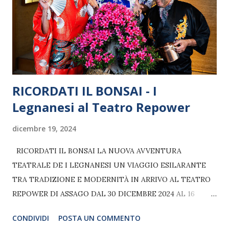
ispirato anche la versione teatrale di Broadway del 2017.
Anastasia, il film d’animazione che ha conquistato una
generazione di adulti e bambini, avrà finalmente il suo
debutto in un’opera teatrale voluta da Broadway Italia, già...
RICORDATI IL BONSAI - I
Legnanesi al Teatro Repower
dicembre 19, 2024
RICORDATI IL BONSAI LA NUOVA AVVENTURA
TEATRALE DE I LEGNANESI UN VIAGGIO ESILARANTE
TRA TRADIZIONE E MODERNITÀ IN ARRIVO AL TEATRO
REPOWER DI ASSAGO DAL 30 DICEMBRE 2024 AL 16
FEBBRAIO 2025 I Legnanesi tornano sui palcoscenici
CONDIVIDI
POSTA UN COMMENTO
italiani con uno spettacolo inedito, Ricordati il bonsai,