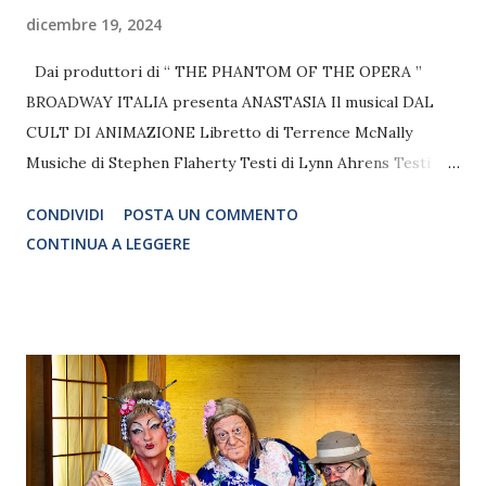
dicembre 19, 2024
Dai produttori di “ THE PHANTOM OF THE OPERA ”
BROADWAY ITALIA presenta ANASTASIA Il musical DAL
CULT DI ANIMAZIONE Libretto di Terrence McNally
Musiche di Stephen Flaherty Testi di Lynn Ahrens Testi
italiani di Franco Travaglio Regia di Federico Bellone TAM
CONDIVIDI
POSTA UN COMMENTO
Teatro Arcimboldi Milano dal 25 dicembre 2024 al 12
CONTINUA A LEGGERE
gennaio 2025 ANASTASIA si ispira al film distribuito dalla
Twentieth Century Fox Motion Pictures per accordo
speciale con Buena Vista Theatrical e dall'opera teatrale di
Marcelle Maurette adattata da Guy Bolton ANASTASIA è
presentato in accordo con Concord Theatricals Ltd In
anteprima assoluta a Milano, arriva al TAM Teatro
Arcimboldi Milano ANASTASIA Il Musical, lo spettacolo
basato sull’omonimo film di animazione del 1997 che ha