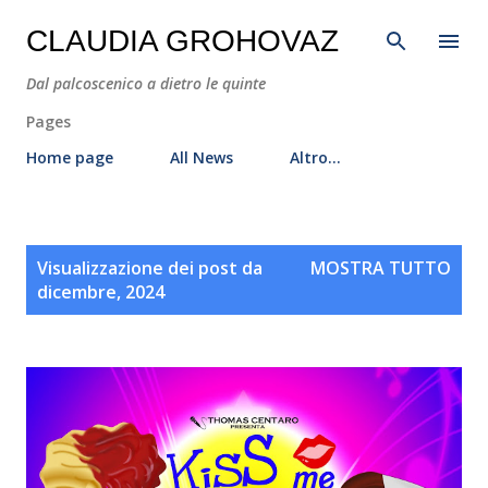
Passa ai contenuti principali
CLAUDIA GROHOVAZ
Dal palcoscenico a dietro le quinte
Pages
Home page
All News
Altro…
P
Visualizzazione dei post da
MOSTRA TUTTO
o
dicembre, 2024
s
t