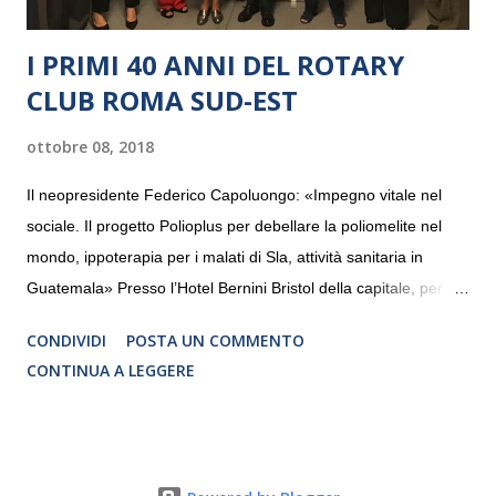
I PRIMI 40 ANNI DEL ROTARY
CLUB ROMA SUD-EST
ottobre 08, 2018
Il neopresidente Federico Capoluongo: «Impegno vitale nel
sociale. Il progetto Polioplus per debellare la poliomelite nel
mondo, ippoterapia per i malati di Sla, attività sanitaria in
Guatemala» Presso l’Hotel Bernini Bristol della capitale, per la
prima volta, sono stati presentati alla stampa i progetti in
CONDIVIDI
POSTA UN COMMENTO
programmazione del Rotary Club Roma Sud-Est che festeggia
CONTINUA A LEGGERE
i quaranta anni di attività. Un’occasione per raccontare al
mondo esterno i valori in cui il Club crede fermamente e che
muovono le azioni dei soci che lo compongono. Infatti le attività
che svolge il Rotary sono principalmente di volontariato e