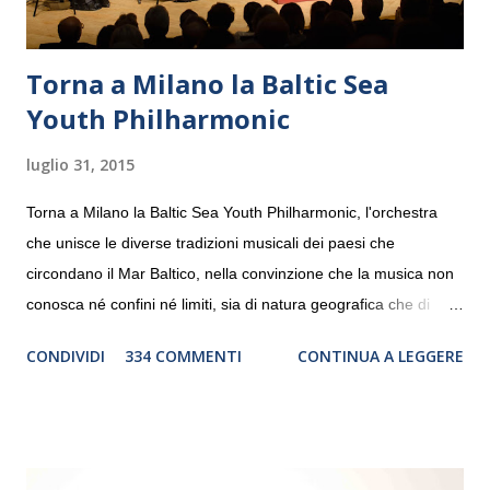
Torna a Milano la Baltic Sea
Youth Philharmonic
luglio 31, 2015
Torna a Milano la Baltic Sea Youth Philharmonic, l'orchestra
che unisce le diverse tradizioni musicali dei paesi che
circondano il Mar Baltico, nella convinzione che la musica non
conosca né confini né limiti, sia di natura geografica che di
genere. Il tour, realizzato grazie al sostegno di Saipem,
CONDIVIDI
334 COMMENTI
CONTINUA A LEGGERE
debutterà il 10 settembre a Heiden, in Germania, e toccherà, in
dieci giorni, nove differenti città in Svizzera, Italia, Danimarca e
Polonia. In Italia la Baltic Sea Youth Philharmonic sarà a Milano
il 14 settembre nel suggestivo contesto della Basilica di Santa
Maria delle Grazie, ospite dell’Associazione Musicale ArteViva,