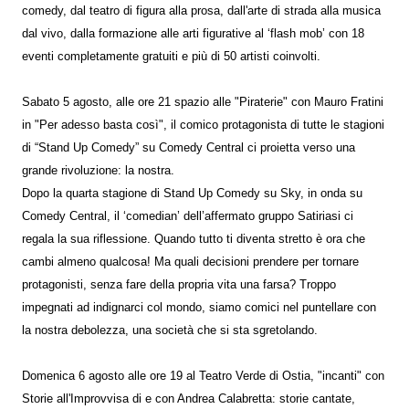
comedy, dal teatro di figura alla prosa, dall'arte di strada alla musica
dal vivo, dalla formazione alle arti figurative al ‘flash mob’ con 18
eventi completamente gratuiti e più di 50 artisti coinvolti.
Sabato 5 agosto, alle ore 21 spazio alle "Piraterie" con Mauro Fratini
in "Per adesso basta così", il comico protagonista di tutte le stagioni
di “Stand Up Comedy” su Comedy Central ci proietta verso una
grande rivoluzione: la nostra.
Dopo la quarta stagione di Stand Up Comedy su Sky, in onda su
Comedy Central, il ‘comedian’ dell’affermato gruppo Satiriasi ci
regala la sua riflessione. Quando tutto ti diventa stretto è ora che
cambi almeno qualcosa! Ma quali decisioni prendere per tornare
protagonisti, senza fare della propria vita una farsa? Troppo
impegnati ad indignarci col mondo, siamo comici nel puntellare con
la nostra debolezza, una società che si sta sgretolando.
Domenica 6 agosto alle ore 19 al Teatro Verde di Ostia, "incanti" con
Storie all'Improvvisa di e con Andrea Calabretta: storie cantate,