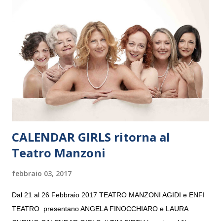
e a Verona il 15 settembre al Teatro Filarmonico per il festival
“Settembre dell’Accademia” dove si esibirà per il secondo anno
consecutivo. Il pubblico milanese avrà il piacere di applaudire i
giovani artisti della Baltic Sea Youth Philharmonic per la quarta
volta. L’orchestra, fondata nel 2008 da Kristjan Järvi (affiancato
da un prestigioso consiglio di consulent...
CALENDAR GIRLS ritorna al
Teatro Manzoni
febbraio 03, 2017
Dal 21 al 26 Febbraio 2017 TEATRO MANZONI AGIDI e ENFI
TEATRO presentano ANGELA FINOCCHIARO e LAURA