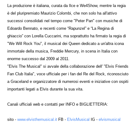
La produzione è italiana, curata da Ilce e We4Show, mentre la regia
è del pluripremiato Maurizio Colombi, che non solo ha all'attivo
successi consolidati nel tempo come "Peter Pan" con musiche di
Edoardo Bennato, e recenti come “Rapunzel” e “La Regina di
ghiaccio” con Lorella Cuccarini, ma soprattutto ha firmato la regia di
"We Will Rock You", il musical dei Queen dedicato a un'altra icona
immortale della musica, Freddie Mercury, in scena in Italia con
enorme successo dal 2009 al 2011.
"Elvis The Musical" si avvale della collaborazione dell' "Elvis Friends
Fan Club Italia", voce ufficiale per i fan del Re del Rock, riconosciuto
a Graceland e organizzatore di numerosi eventi e iniziative con ospiti
importanti legati a Elvis durante la sua vita.
Canali ufficiali web e contatti per INFO e BIGLIETTERIA:
sito -
www.elvisthemusical.it
FB -
ElvisMusical
IG -
elvismusical