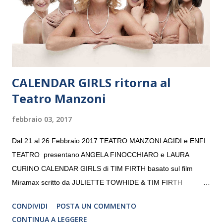
volta. L’orchestra, fondata nel 2008 da Kristjan Järvi (affiancato
da un prestigioso consiglio di consulent...
CALENDAR GIRLS ritorna al
Teatro Manzoni
febbraio 03, 2017
Dal 21 al 26 Febbraio 2017 TEATRO MANZONI AGIDI e ENFI
TEATRO presentano ANGELA FINOCCHIARO e LAURA
CURINO CALENDAR GIRLS di TIM FIRTH basato sul film
Miramax scritto da JULIETTE TOWHIDE & TIM FIRTH
Traduzione e adattamento STEFANIA BERTOLA Regia
CONDIVIDI
POSTA UN COMMENTO
CRISTINA PEZZOLI
CONTINUA A LEGGERE