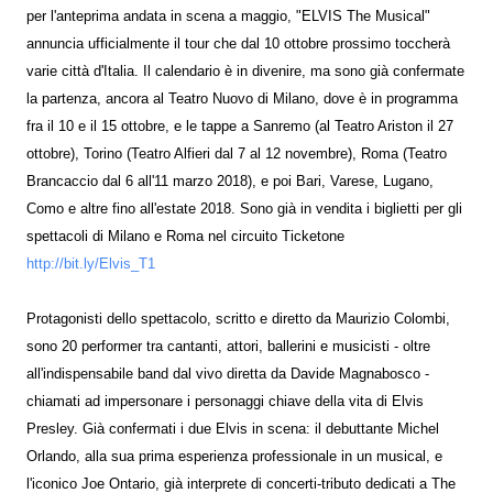
per l'anteprima andata in scena a maggio, "ELVIS The Musical"
annuncia ufficialmente il tour che dal 10 ottobre prossimo toccherà
varie città d'Italia. Il calendario è in divenire, ma sono già confermate
la partenza, ancora al Teatro Nuovo di Milano, dove è in programma
fra il 10 e il 15 ottobre, e le tappe a Sanremo (al Teatro Ariston il 27
ottobre), Torino (Teatro Alfieri dal 7 al 12 novembre), Roma (Teatro
Brancaccio dal 6 all'11 marzo 2018), e poi Bari, Varese, Lugano,
Como e altre fino all'estate 2018. Sono già in vendita i biglietti per gli
spettacoli di Milano e Roma nel circuito Ticketone
http://bit.ly/Elvis_T1
Protagonisti dello spettacolo, scritto e diretto da Maurizio Colombi,
sono 20 performer tra cantanti, attori, ballerini e musicisti - oltre
all'indispensabile band dal vivo diretta da Davide Magnabosco -
chiamati ad impersonare i personaggi chiave della vita di Elvis
Presley. Già confermati i due Elvis in scena: il debuttante Michel
Orlando, alla sua prima esperienza professionale in un musical, e
l'iconico Joe Ontario, già interprete di concerti-tributo dedicati a The