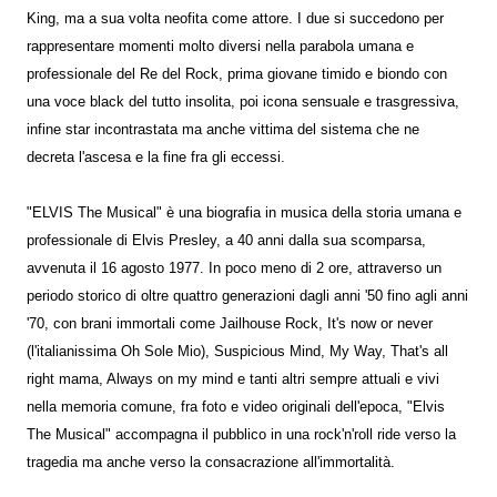
King, ma a sua volta neofita come attore. I due si succedono per
rappresentare momenti molto diversi nella parabola umana e
professionale del Re del Rock, prima giovane timido e biondo con
una voce black del tutto insolita, poi icona sensuale e trasgressiva,
infine star incontrastata ma anche vittima del sistema che ne
decreta l'ascesa e la fine fra gli eccessi.
"ELVIS The Musical" è una biografia in musica della storia umana e
professionale di Elvis Presley, a 40 anni dalla sua scomparsa,
avvenuta il 16 agosto 1977. In poco meno di 2 ore, attraverso un
periodo storico di oltre quattro generazioni dagli anni '50 fino agli anni
'70, con brani immortali come Jailhouse Rock, It's now or never
(l'italianissima Oh Sole Mio), Suspicious Mind, My Way, That's all
right mama, Always on my mind e tanti altri sempre attuali e vivi
nella memoria comune, fra foto e video originali dell'epoca, "Elvis
The Musical" accompagna il pubblico in una rock'n'roll ride verso la
tragedia ma anche verso la consacrazione all'immortalità.