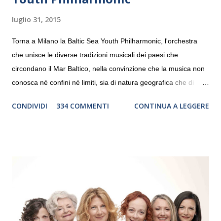
luglio 31, 2015
Torna a Milano la Baltic Sea Youth Philharmonic, l'orchestra
che unisce le diverse tradizioni musicali dei paesi che
circondano il Mar Baltico, nella convinzione che la musica non
conosca né confini né limiti, sia di natura geografica che di
genere. Il tour, realizzato grazie al sostegno di Saipem,
CONDIVIDI
334 COMMENTI
CONTINUA A LEGGERE
debutterà il 10 settembre a Heiden, in Germania, e toccherà, in
dieci giorni, nove differenti città in Svizzera, Italia, Danimarca e
Polonia. In Italia la Baltic Sea Youth Philharmonic sarà a Milano
il 14 settembre nel suggestivo contesto della Basilica di Santa
Maria delle Grazie, ospite dell’Associazione Musicale ArteViva,
e a Verona il 15 settembre al Teatro Filarmonico per il festival
“Settembre dell’Accademia” dove si esibirà per il secondo anno
consecutivo. Il pubblico milanese avrà il piacere di applaudire i
giovani artisti della Baltic Sea Youth Philharmonic per la quarta