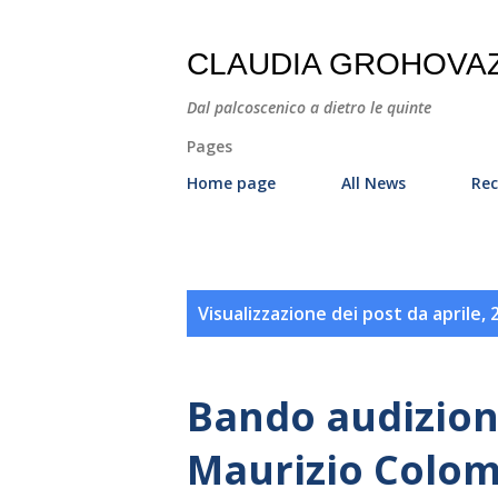
CLAUDIA GROHOVA
Dal palcoscenico a dietro le quinte
Pages
Home page
All News
Rec
P
Visualizzazione dei post da aprile, 
o
s
Bando audizione
t
Maurizio Colom