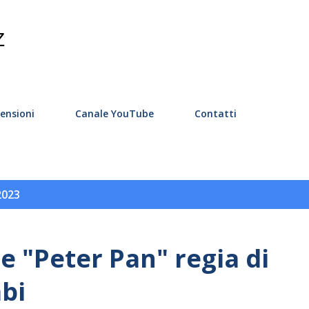
Passa ai contenuti principali
Z
ensioni
Canale YouTube
Contatti
2023
 "Peter Pan" regia di
bi