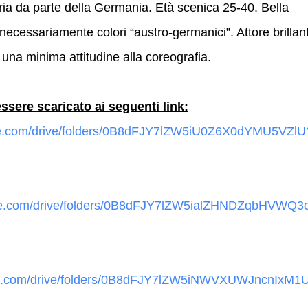
tria da parte della Germania. Età scenica 25-40. Bella
ecessariamente colori “austro-germanici”. Attore brillan
una minima attitudine alla coreografia.
essere scaricato ai seguenti link:
ogle.com/drive/folders/0B8dFJY7lZW5iU0Z6X0dYMU5VZlU
ogle.com/drive/folders/0B8dFJY7lZW5ialZHNDZqbHVWQ3
ogle.com/drive/folders/0B8dFJY7lZW5iNWVXUWJncnIxM1