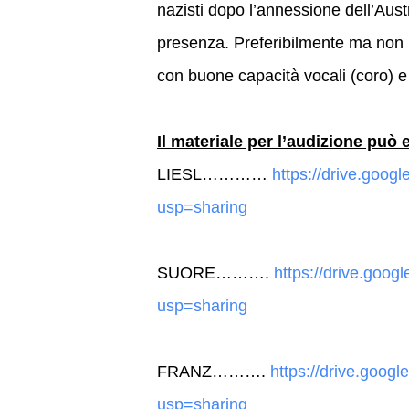
nazisti dopo l’annessione dell’Aus
presenza. Preferibilmente ma non n
con buone capacità vocali (coro) e 
Il materiale per l’audizione può 
LIESL…………
https://drive.go
usp=sharing
SUORE……….
https://drive.go
usp=sharing
FRANZ……….
https://drive.go
usp=sharing