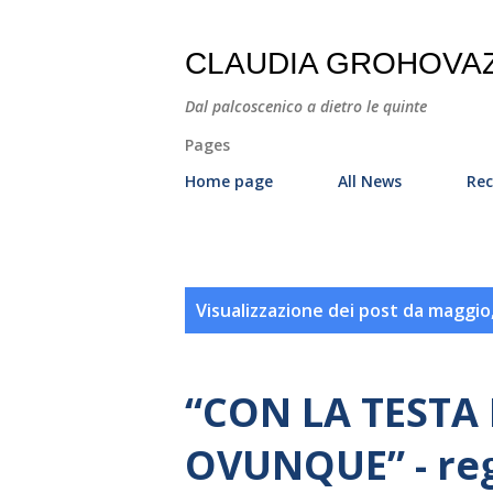
CLAUDIA GROHOVA
Dal palcoscenico a dietro le quinte
Pages
Home page
All News
Rec
P
Visualizzazione dei post da maggio
o
s
“CON LA TESTA 
t
OVUNQUE” - re