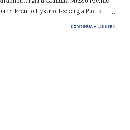
a drammaturgia a Giuliana Musso Premio
pazzi Premio Hystrio-Iceberg a Punta
o a Corpo a Alessandro Sciarroni Premio
CONTINUA A LEGGERE
olo “Geppetto e Geppetto” di Tindaro
ure di Scena a Livia Ferracchiati per