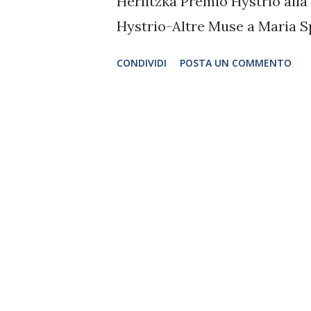
Herlitzka Premio Hystrio all
Hystrio-Altre Muse a Maria S
Corsara Premio Hystrio-Corp
CONDIVIDI
POSTA UN COMMENTO
Hystrio Twister allo spettac
Granata Premio Hystrio Scritt
“Stabat Mater”