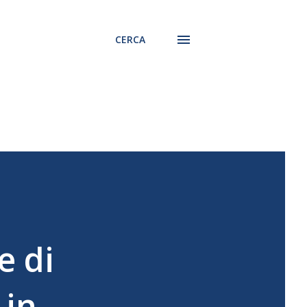
CERCA
 di
 in