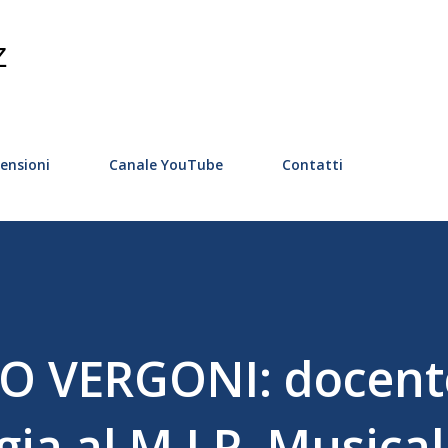
Passa ai contenuti principali
Z
ensioni
Canale YouTube
Contatti
 VERGONI: docente
a al M.I.P. Musical