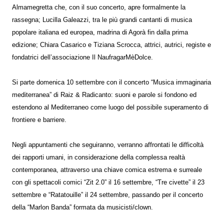
Almamegretta che, con il suo concerto, apre formalmente la
rassegna; Lucilla Galeazzi, tra le più grandi cantanti di musica
popolare italiana ed europea, madrina di Agorà fin dalla prima
edizione; Chiara Casarico e Tiziana Scrocca, attrici, autrici, registe e
fondatrici dell’associazione Il NaufragarMèDolce.
Si parte domenica 10 settembre con il concerto “Musica immaginaria
mediterranea” di Raiz & Radicanto: suoni e parole si fondono ed
estendono al Mediterraneo come luogo del possibile superamento di
frontiere e barriere.
Negli appuntamenti che seguiranno, verranno affrontati le difficoltà
dei rapporti umani, in considerazione della complessa realtà
contemporanea, attraverso una chiave comica estrema e surreale
con gli spettacoli comici “Zit 2.0” il 16 settembre, “Tre civette” il 23
settembre e “Ratatouille” il 24 settembre, passando per il concerto
della “Marlon Banda” formata da musicisti/clown.