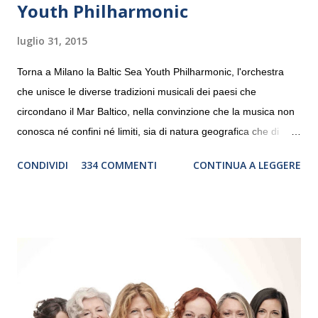
Youth Philharmonic
luglio 31, 2015
Torna a Milano la Baltic Sea Youth Philharmonic, l'orchestra
che unisce le diverse tradizioni musicali dei paesi che
circondano il Mar Baltico, nella convinzione che la musica non
conosca né confini né limiti, sia di natura geografica che di
genere. Il tour, realizzato grazie al sostegno di Saipem,
CONDIVIDI
334 COMMENTI
CONTINUA A LEGGERE
debutterà il 10 settembre a Heiden, in Germania, e toccherà, in
dieci giorni, nove differenti città in Svizzera, Italia, Danimarca e
Polonia. In Italia la Baltic Sea Youth Philharmonic sarà a Milano
il 14 settembre nel suggestivo contesto della Basilica di Santa
Maria delle Grazie, ospite dell’Associazione Musicale ArteViva,
e a Verona il 15 settembre al Teatro Filarmonico per il festival
“Settembre dell’Accademia” dove si esibirà per il secondo anno
consecutivo. Il pubblico milanese avrà il piacere di applaudire i