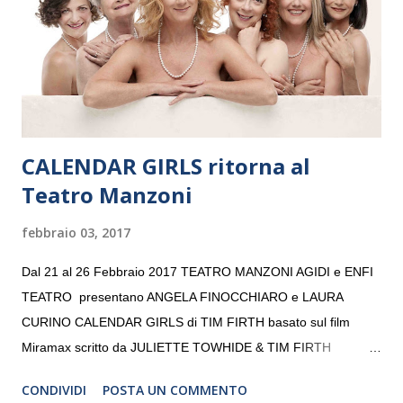
giovani artisti della Baltic Sea Youth Philharmonic per la quarta
volta. L’orchestra, fondata nel 2008 da Kristjan Järvi (affiancato
da un prestigioso consiglio di consulent...
CALENDAR GIRLS ritorna al
Teatro Manzoni
febbraio 03, 2017
Dal 21 al 26 Febbraio 2017 TEATRO MANZONI AGIDI e ENFI
TEATRO presentano ANGELA FINOCCHIARO e LAURA
CURINO CALENDAR GIRLS di TIM FIRTH basato sul film
Miramax scritto da JULIETTE TOWHIDE & TIM FIRTH
Traduzione e adattamento STEFANIA BERTOLA Regia
CONDIVIDI
POSTA UN COMMENTO
CRISTINA PEZZOLI