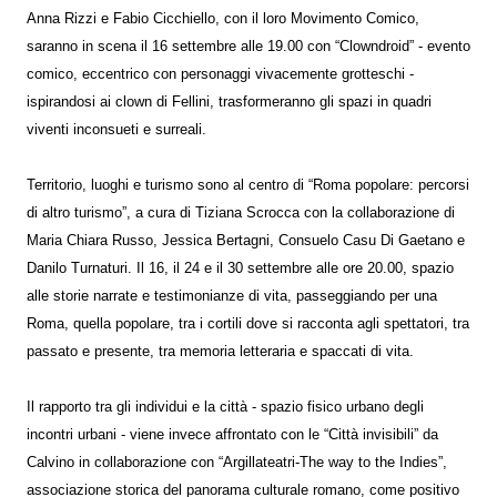
Anna Rizzi e Fabio Cicchiello, con il loro Movimento Comico,
saranno in scena il 16 settembre alle 19.00 con “Clowndroid” - evento
comico, eccentrico con personaggi vivacemente grotteschi -
ispirandosi ai clown di Fellini, trasformeranno gli spazi in quadri
viventi inconsueti e surreali.
Territorio, luoghi e turismo sono al centro di “Roma popolare: percorsi
di altro turismo”, a cura di Tiziana Scrocca con la collaborazione di
Maria Chiara Russo, Jessica Bertagni, Consuelo Casu Di Gaetano e
Danilo Turnaturi. Il 16, il 24 e il 30 settembre alle ore 20.00, spazio
alle storie narrate e testimonianze di vita, passeggiando per una
Roma, quella popolare, tra i cortili dove si racconta agli spettatori, tra
passato e presente, tra memoria letteraria e spaccati di vita.
Il rapporto tra gli individui e la città - spazio fisico urbano degli
incontri urbani - viene invece affrontato con le “Città invisibili” da
Calvino in collaborazione con “Argillateatri-The way to the Indies”,
associazione storica del panorama culturale romano, come positivo