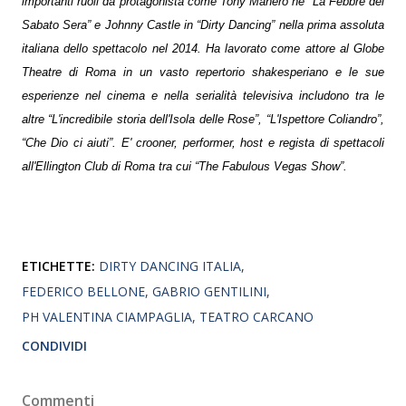
importanti ruoli da protagonista come Tony Manero ne “La Febbre del
Sabato Sera” e Johnny Castle in “Dirty Dancing” nella prima assoluta
italiana dello spettacolo nel 2014. Ha lavorato come attore al Globe
Theatre di Roma in un vasto repertorio shakesperiano e le sue
esperienze nel cinema e nella serialità televisiva includono tra le
altre “L'incredibile storia dell'Isola delle Rose”, “L'Ispettore Coliandro”,
“Che Dio ci aiuti”. E' crooner, performer, host e regista di spettacoli
all'Ellington Club di Roma tra cui “The Fabulous Vegas Show”.
ETICHETTE:
DIRTY DANCING ITALIA
FEDERICO BELLONE
GABRIO GENTILINI
PH VALENTINA CIAMPAGLIA
TEATRO CARCANO
CONDIVIDI
Commenti