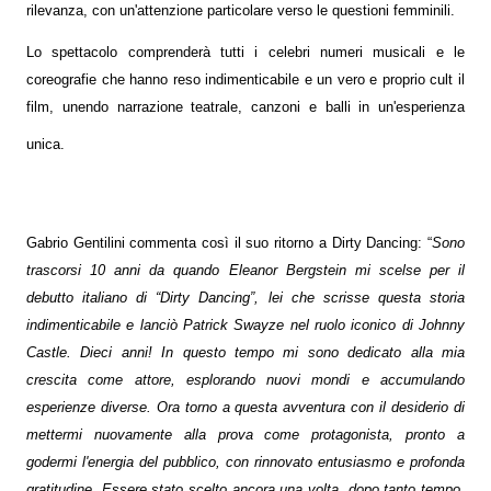
rilevanza, con un'attenzione particolare verso le questioni femminili.
Lo spettacolo comprenderà tutti i celebri numeri musicali e le
coreografie che hanno reso indimenticabile e un vero e proprio cult il
film, unendo narrazione teatrale, canzoni e balli in un'esperienza
unica.
Gabrio Gentilini commenta così il suo ritorno a Dirty Dancing: “
Sono
trascorsi 10 anni da quando Eleanor Bergstein mi scelse per il
debutto italiano di “Dirty Dancing”, lei che scrisse questa storia
indimenticabile e lanciò Patrick Swayze nel ruolo iconico di Johnny
Castle. Dieci anni! In questo tempo mi sono dedicato alla mia
crescita come attore, esplorando nuovi mondi e accumulando
esperienze diverse. Ora torno a questa avventura con il desiderio di
mettermi nuovamente alla prova come protagonista, pronto a
godermi l'energia del pubblico, con rinnovato entusiasmo e profonda
gratitudine. Essere stato scelto ancora una volta, dopo tanto tempo,