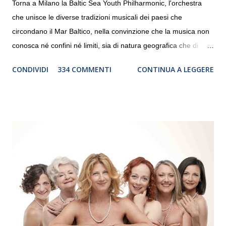
Torna a Milano la Baltic Sea Youth Philharmonic, l'orchestra
che unisce le diverse tradizioni musicali dei paesi che
circondano il Mar Baltico, nella convinzione che la musica non
conosca né confini né limiti, sia di natura geografica che di
genere. Il tour, realizzato grazie al sostegno di Saipem,
CONDIVIDI
334 COMMENTI
CONTINUA A LEGGERE
debutterà il 10 settembre a Heiden, in Germania, e toccherà, in
dieci giorni, nove differenti città in Svizzera, Italia, Danimarca e
Polonia. In Italia la Baltic Sea Youth Philharmonic sarà a Milano
il 14 settembre nel suggestivo contesto della Basilica di Santa
Maria delle Grazie, ospite dell’Associazione Musicale ArteViva,
e a Verona il 15 settembre al Teatro Filarmonico per il festival
“Settembre dell’Accademia” dove si esibirà per il secondo anno
consecutivo. Il pubblico milanese avrà il piacere di applaudire i
giovani artisti della Baltic Sea Youth Philharmonic per la quarta
volta. L’orchestra, fondata nel 2008 da Kristjan Järvi (affiancato
da un prestigioso consiglio di consulent...