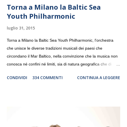
Torna a Milano la Baltic Sea
Youth Philharmonic
luglio 31, 2015
Torna a Milano la Baltic Sea Youth Philharmonic, l'orchestra
che unisce le diverse tradizioni musicali dei paesi che
circondano il Mar Baltico, nella convinzione che la musica non
conosca né confini né limiti, sia di natura geografica che di
genere. Il tour, realizzato grazie al sostegno di Saipem,
CONDIVIDI
334 COMMENTI
CONTINUA A LEGGERE
debutterà il 10 settembre a Heiden, in Germania, e toccherà, in
dieci giorni, nove differenti città in Svizzera, Italia, Danimarca e
Polonia. In Italia la Baltic Sea Youth Philharmonic sarà a Milano
il 14 settembre nel suggestivo contesto della Basilica di Santa
Maria delle Grazie, ospite dell’Associazione Musicale ArteViva,
e a Verona il 15 settembre al Teatro Filarmonico per il festival