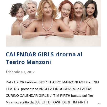
“Settembre dell’Accademia” dove si esibirà per il secondo anno
consecutivo. Il pubblico milanese avrà il piacere di applaudire i
giovani artisti della Baltic Sea Youth Philharmonic per la quarta
volta. L’orchestra, fondata nel 2008 da Kristjan Järvi (affiancato
da un prestigioso consiglio di consulent...
CALENDAR GIRLS ritorna al
Teatro Manzoni
febbraio 03, 2017
Dal 21 al 26 Febbraio 2017 TEATRO MANZONI AGIDI e ENFI
TEATRO presentano ANGELA FINOCCHIARO e LAURA
CURINO CALENDAR GIRLS di TIM FIRTH basato sul film
Miramax scritto da JULIETTE TOWHIDE & TIM FIRTH