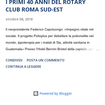
I PRIMI 40 ANNI DEL ROTARY
CLUB ROMA SUD-EST
ottobre 08, 2018
Il neopresidente Federico Capoluongo: «Impegno vitale nel
sociale. Il progetto Polioplus per debellare la poliomelite nel
mondo, ippoterapia per i malati di Sla, attività sanitaria in
Guatemala» Presso l’Hotel Bernini Bristol della capitale, per la
prima volta, sono stati presentati alla stampa i progetti in
CONDIVIDI
POSTA UN COMMENTO
programmazione del Rotary Club Roma Sud-Est che festeggia
CONTINUA A LEGGERE
i quaranta anni di attività. Un’occasione per raccontare al
mondo esterno i valori in cui il Club crede fermamente e che
muovono le azioni dei soci che lo compongono. Infatti le attività
che svolge il Rotary sono principalmente di volontariato e
Powered by Blogger
riguardano sia il territorio che le missioni all’estero in paesi in
via di sviluppo.