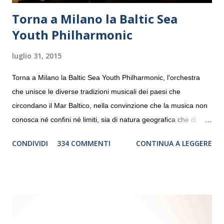
Torna a Milano la Baltic Sea
Youth Philharmonic
luglio 31, 2015
Torna a Milano la Baltic Sea Youth Philharmonic, l'orchestra
che unisce le diverse tradizioni musicali dei paesi che
circondano il Mar Baltico, nella convinzione che la musica non
conosca né confini né limiti, sia di natura geografica che di
genere. Il tour, realizzato grazie al sostegno di Saipem,
CONDIVIDI
334 COMMENTI
CONTINUA A LEGGERE
debutterà il 10 settembre a Heiden, in Germania, e toccherà, in
dieci giorni, nove differenti città in Svizzera, Italia, Danimarca e
Polonia. In Italia la Baltic Sea Youth Philharmonic sarà a Milano
il 14 settembre nel suggestivo contesto della Basilica di Santa
Maria delle Grazie, ospite dell’Associazione Musicale ArteViva,
e a Verona il 15 settembre al Teatro Filarmonico per il festival