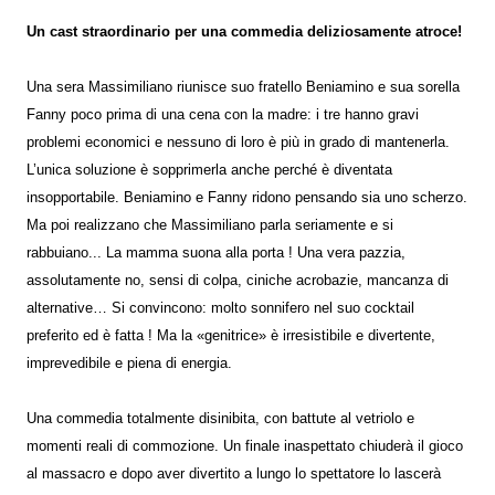
Un cast straordinario per una commedia deliziosamente atroce!
Una sera Massimiliano riunisce suo fratello Beniamino e sua sorella
Fanny poco prima di una cena con la madre: i tre hanno gravi
problemi economici e nessuno di loro è più in grado di mantenerla.
L’unica soluzione è sopprimerla anche perché è diventata
insopportabile. Beniamino e Fanny ridono pensando sia uno scherzo.
Ma poi realizzano che Massimiliano parla seriamente e si
rabbuiano... La mamma suona alla porta ! Una vera pazzia,
assolutamente no, sensi di colpa, ciniche acrobazie, mancanza di
alternative… Si convincono: molto sonnifero nel suo cocktail
preferito ed è fatta ! Ma la «genitrice» è irresistibile e divertente,
imprevedibile e piena di energia.
Una commedia totalmente disinibita, con battute al vetriolo e
momenti reali di commozione. Un finale inaspettato chiuderà il gioco
al massacro e dopo aver divertito a lungo lo spettatore lo lascerà