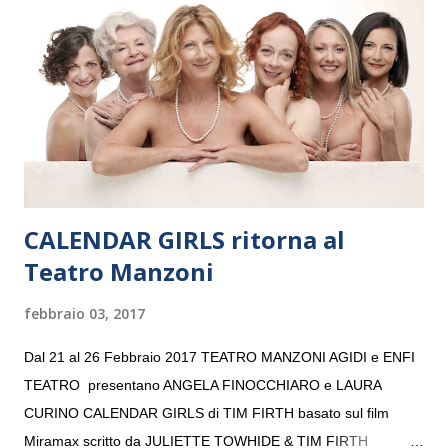
“Settembre dell’Accademia” dove si esibirà per il secondo anno
consecutivo. Il pubblico milanese avrà il piacere di applaudire i
giovani artisti della Baltic Sea Youth Philharmonic per la quarta
volta. L’orchestra, fondata nel 2008 da Kristjan Järvi (affiancato
da un prestigioso consiglio di consulent...
CALENDAR GIRLS ritorna al
Teatro Manzoni
febbraio 03, 2017
Dal 21 al 26 Febbraio 2017 TEATRO MANZONI AGIDI e ENFI
TEATRO presentano ANGELA FINOCCHIARO e LAURA
CURINO CALENDAR GIRLS di TIM FIRTH basato sul film
Miramax scritto da JULIETTE TOWHIDE & TIM FIRTH