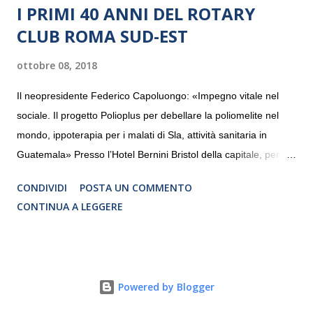
I PRIMI 40 ANNI DEL ROTARY
CLUB ROMA SUD-EST
ottobre 08, 2018
Il neopresidente Federico Capoluongo: «Impegno vitale nel
sociale. Il progetto Polioplus per debellare la poliomelite nel
mondo, ippoterapia per i malati di Sla, attività sanitaria in
Guatemala» Presso l’Hotel Bernini Bristol della capitale, per la
prima volta, sono stati presentati alla stampa i progetti in
CONDIVIDI
POSTA UN COMMENTO
programmazione del Rotary Club Roma Sud-Est che festeggia
CONTINUA A LEGGERE
i quaranta anni di attività. Un’occasione per raccontare al
mondo esterno i valori in cui il Club crede fermamente e che
muovono le azioni dei soci che lo compongono. Infatti le attività
che svolge il Rotary sono principalmente di volontariato e
Powered by Blogger
riguardano sia il territorio che le missioni all’estero in paesi in
via di sviluppo.