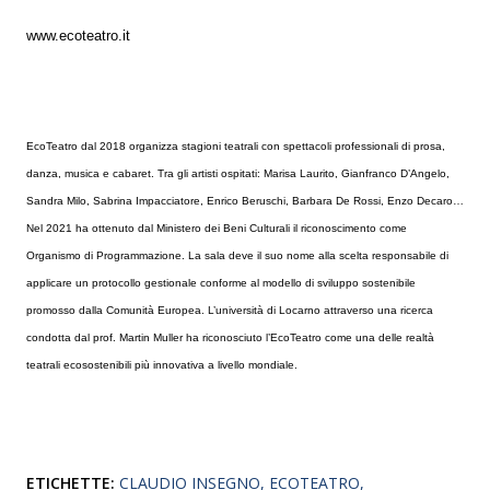
www.ecoteatro.it
EcoTeatro dal 2018 organizza stagioni teatrali con spettacoli professionali di prosa,
danza, musica e cabaret. Tra gli artisti ospitati: Marisa Laurito, Gianfranco D’Angelo,
Sandra Milo, Sabrina Impacciatore, Enrico Beruschi, Barbara De Rossi, Enzo Decaro…
Nel 2021 ha ottenuto dal Ministero dei Beni Culturali il riconoscimento come
Organismo di Programmazione. La sala deve il suo nome alla scelta responsabile di
applicare un protocollo gestionale conforme al modello di sviluppo sostenibile
promosso dalla Comunità Europea. L’università di Locarno attraverso una ricerca
condotta dal prof. Martin Muller ha riconosciuto l’EcoTeatro come una delle realtà
teatrali ecosostenibili più innovativa a livello mondiale.
ETICHETTE:
CLAUDIO INSEGNO
ECOTEATRO