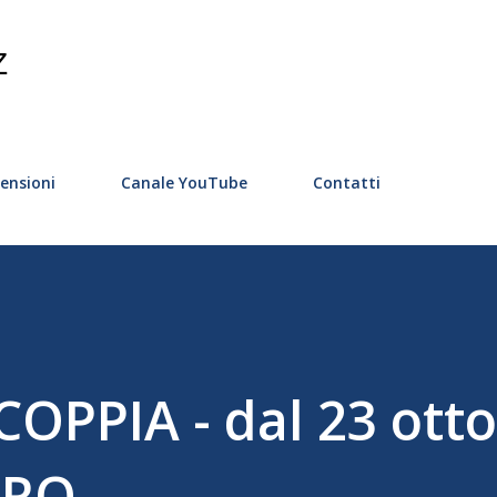
Passa ai contenuti principali
Z
ensioni
Canale YouTube
Contatti
OPPIA - dal 23 ott
TRO