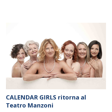
dieci giorni, nove differenti città in Svizzera, Italia, Danimarca e
Polonia. In Italia la Baltic Sea Youth Philharmonic sarà a Milano
il 14 settembre nel suggestivo contesto della Basilica di Santa
Maria delle Grazie, ospite dell’Associazione Musicale ArteViva,
e a Verona il 15 settembre al Teatro Filarmonico per il festival
“Settembre dell’Accademia” dove si esibirà per il secondo anno
consecutivo. Il pubblico milanese avrà il piacere di applaudire i
giovani artisti della Baltic Sea Youth Philharmonic per la quarta
volta. L’orchestra, fondata nel 2008 da Kristjan Järvi (affiancato
da un prestigioso consiglio di consulent...
CALENDAR GIRLS ritorna al
Teatro Manzoni