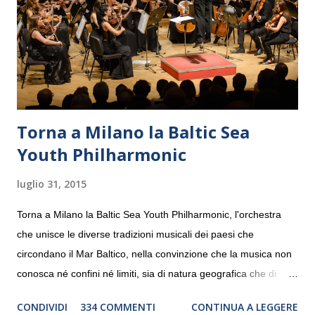
Torna a Milano la Baltic Sea
Youth Philharmonic
luglio 31, 2015
Torna a Milano la Baltic Sea Youth Philharmonic, l'orchestra
che unisce le diverse tradizioni musicali dei paesi che
circondano il Mar Baltico, nella convinzione che la musica non
conosca né confini né limiti, sia di natura geografica che di
genere. Il tour, realizzato grazie al sostegno di Saipem,
CONDIVIDI
334 COMMENTI
CONTINUA A LEGGERE
debutterà il 10 settembre a Heiden, in Germania, e toccherà, in