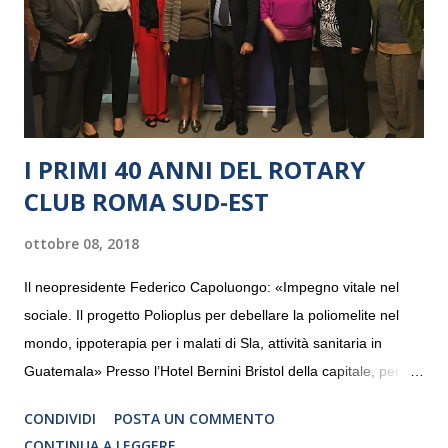
I PRIMI 40 ANNI DEL ROTARY
CLUB ROMA SUD-EST
ottobre 08, 2018
Il neopresidente Federico Capoluongo: «Impegno vitale nel
sociale. Il progetto Polioplus per debellare la poliomelite nel
mondo, ippoterapia per i malati di Sla, attività sanitaria in
Guatemala» Presso l’Hotel Bernini Bristol della capitale, per la
prima volta, sono stati presentati alla stampa i progetti in
CONDIVIDI
POSTA UN COMMENTO
programmazione del Rotary Club Roma Sud-Est che festeggia
CONTINUA A LEGGERE