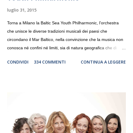
luglio 31, 2015
Torna a Milano la Baltic Sea Youth Philharmonic, l'orchestra
che unisce le diverse tradizioni musicali dei paesi che
circondano il Mar Baltico, nella convinzione che la musica non
conosca né confini né limiti, sia di natura geografica che di
genere. Il tour, realizzato grazie al sostegno di Saipem,
CONDIVIDI
334 COMMENTI
CONTINUA A LEGGERE
debutterà il 10 settembre a Heiden, in Germania, e toccherà, in
dieci giorni, nove differenti città in Svizzera, Italia, Danimarca e
Polonia. In Italia la Baltic Sea Youth Philharmonic sarà a Milano
il 14 settembre nel suggestivo contesto della Basilica di Santa
Maria delle Grazie, ospite dell’Associazione Musicale ArteViva,
e a Verona il 15 settembre al Teatro Filarmonico per il festival
“Settembre dell’Accademia” dove si esibirà per il secondo anno
consecutivo. Il pubblico milanese avrà il piacere di applaudire i
giovani artisti della Baltic Sea Youth Philharmonic per la quarta