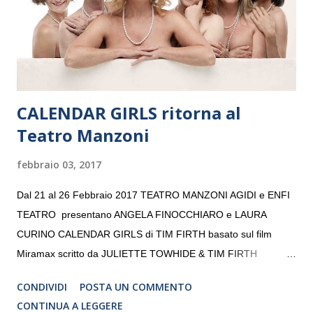
volta. L’orchestra, fondata nel 2008 da Kristjan Järvi (affiancato
da un prestigioso consiglio di consulent...
CALENDAR GIRLS ritorna al
Teatro Manzoni
febbraio 03, 2017
Dal 21 al 26 Febbraio 2017 TEATRO MANZONI AGIDI e ENFI
TEATRO presentano ANGELA FINOCCHIARO e LAURA
CURINO CALENDAR GIRLS di TIM FIRTH basato sul film
Miramax scritto da JULIETTE TOWHIDE & TIM FIRTH
Traduzione e adattamento STEFANIA BERTOLA Regia
CONDIVIDI
POSTA UN COMMENTO
CRISTINA PEZZOLI
CONTINUA A LEGGERE