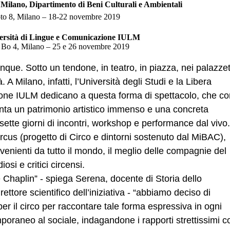
i Milano, Dipartimento di Beni Culturali e Ambientali
to 8, Milano – 18-22 novembre 2019
ersità di Lingue e Comunicazione IULM
 Bo 4, Milano – 25 e 26 novembre 2019
vunque. Sotto un tendone, in teatro, in piazza, nei palazzet
 A Milano, infatti, l’Università degli Studi e la Libera
one IULM dedicano a questa forma di spettacolo, che co
enta un patrimonio artistico immenso e una concreta
 sette giorni di incontri, workshop e performance dal vivo.
cus (progetto di Circo e dintorni sostenuto dal MiBAC),
provenienti da tutto il mondo, il meglio delle compagnie del
osi e critici circensi.
e Chaplin” - spiega Serena, docente di Storia dello
ettore scientifico dell’iniziativa - “abbiamo deciso di
per il circo per raccontare tale forma espressiva in ogni
poraneo al sociale, indagandone i rapporti strettissimi c