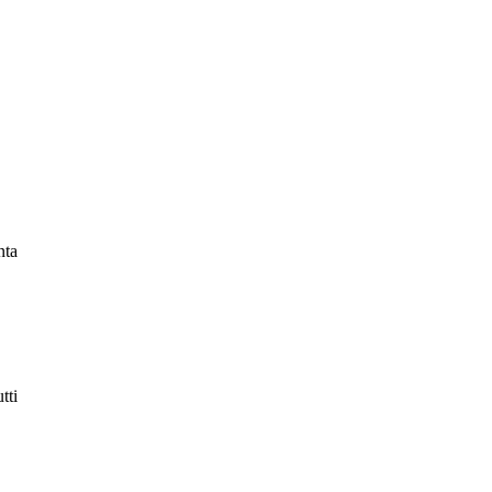
nta
tti