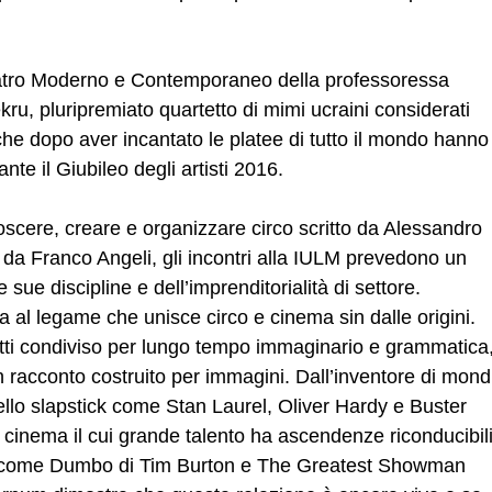
eatro Moderno e Contemporaneo della professoressa
kru, pluripremiato quartetto di mimi ucraini considerati
che dopo aver incantato le platee di tutto il mondo hanno
e il Giubileo degli artisti 2016.
scere, creare e organizzare circo scritto da Alessandro
da Franco Angeli, gli incontri alla IULM prevedono un
e sue discipline e dell’imprenditorialità di settore.
a al legame che unisce circo e cinema sin dalle origini.
atti condiviso per lungo tempo immaginario e grammatica
racconto costruito per immagini. Dall’inventore di mond
ello slapstick come Stan Laurel, Oliver Hardy e Buster
i cinema il cui grande talento ha ascendenze riconducibil
enti come Dumbo di Tim Burton e The Greatest Showman