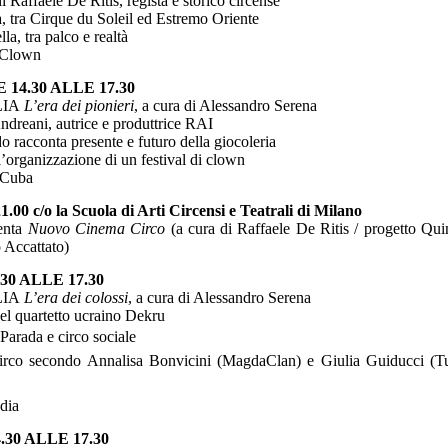
di Raffaele De Ritis, regista e storico circense
 Cirque du Soleil ed Estremo Oriente
 tra palco e realtà
o Clown
4.30 ALLE 17.30
LIA
L’era dei pionieri
, a cura di Alessandro Serena
dreani, autrice e produttrice RAI
onta presente e futuro della giocoleria
rganizzazione di un festival di clown
 Cuba
 la Scuola di Arti Circensi e Teatrali di Milano
nta
Nuovo Cinema Circo
(
a cura di Raffaele De Ritis / progetto Qui
 Accattato)
0 ALLE 17.30
LIA
L’era dei colossi
, a cura di Alessandro Serena
el quartetto ucraino Dekru
ada e circo sociale
rco secondo Annalisa Bonvicini (MagdaClan) e Giulia Guiducci (Tu
dia
0 ALLE 17.30