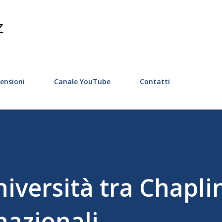
Passa ai contenuti principali
Z
ensioni
Canale YouTube
Contatti
Università tra Chapli
rnazionali