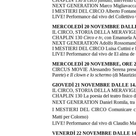
CHAPLIN 130
Il circo filmato
, intervento 
NEXT GENERATION Marco Migliavacca, tra
I MESTIERI DEL CIRCO Alberto Fontanella,
LIVE! Performance dal vivo del Collettiv
MERCOLEDÌ 20 NOVEMBRE DALLE 1
IL CIRCO, STORIA DELLA MERAVIG
CHAPLIN 130
Circo e tv
, con Emanuela An
NEXT GENERATION Adolfo Rossomando racc
I MESTIERI DEL CIRCO Luisa Cuttini e l’o
LIVE! Performance dal vivo de El alma de
MERCOLEDÌ 20 NOVEMBRE, ORE 21.00 c/o
CIRCUS MOVIE Alessandro Serena prese
Parete) e
Il clown e lo schermo
(di Maurizio
GIOVEDÌ 21 NOVEMBRE DALLE 14.3
IL CIRCO, STORIA DELLA MERAVIG
CHAPLIN 130 La poesia del teatro fisico d
NEXT GENERATION Daniel Romila, tra Par
I MESTIERI DEL CIRCO
Comunicare ci
Matti per Colorno)
LIVE! Performance dal vivo di Claudio Ma
VENERDÌ 22 NOVEMBRE DALLE 14.3