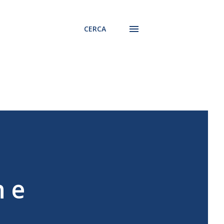
CERCA
n e