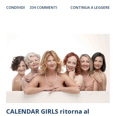
genere. Il tour, realizzato grazie al sostegno di Saipem,
CONDIVIDI
334 COMMENTI
CONTINUA A LEGGERE
debutterà il 10 settembre a Heiden, in Germania, e toccherà, in
dieci giorni, nove differenti città in Svizzera, Italia, Danimarca e
Polonia. In Italia la Baltic Sea Youth Philharmonic sarà a Milano
il 14 settembre nel suggestivo contesto della Basilica di Santa
Maria delle Grazie, ospite dell’Associazione Musicale ArteViva,
e a Verona il 15 settembre al Teatro Filarmonico per il festival
“Settembre dell’Accademia” dove si esibirà per il secondo anno
consecutivo. Il pubblico milanese avrà il piacere di applaudire i
giovani artisti della Baltic Sea Youth Philharmonic per la quarta
volta. L’orchestra, fondata nel 2008 da Kristjan Järvi (affiancato
da un prestigioso consiglio di consulent...
CALENDAR GIRLS ritorna al