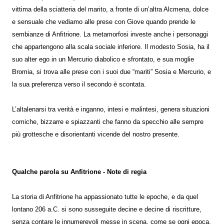
vittima della sciatteria del marito, a fronte di un’altra Alcmena, dolce
e sensuale che vediamo alle prese con Giove quando prende le
sembianze di Anfitrione. La metamorfosi investe anche i personaggi
che appartengono alla scala sociale inferiore. Il modesto Sosia, ha il
suo alter ego in un Mercurio diabolico e sfrontato, e sua moglie
Bromia, si trova alle prese con i suoi due “mariti” Sosia e Mercurio, e
la sua preferenza verso il secondo è scontata.
L’altalenarsi tra verità e inganno, intesi e malintesi, genera situazioni
comiche, bizzarre e spiazzanti che fanno da specchio alle sempre
più grottesche e disorientanti vicende del nostro presente.
Qualche parola su Anfitrione - Note di regia
La storia di Anfitrione ha appassionato tutte le epoche, e da quel
lontano 206 a.C. si sono susseguite decine e decine di riscritture,
senza contare le innumerevoli messe in scena, come se ogni epoca,