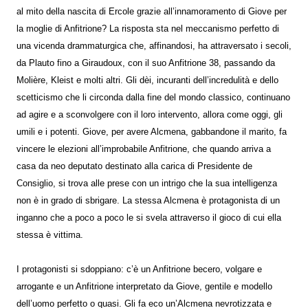
al mito della nascita di Ercole grazie all’innamoramento di Giove per
la moglie di Anfitrione? La risposta sta nel meccanismo perfetto di
una vicenda drammaturgica che, affinandosi, ha attraversato i secoli,
da Plauto fino a Giraudoux, con il suo Anfitrione 38, passando da
Molière, Kleist e molti altri. Gli dèi, incuranti dell’incredulità e dello
scetticismo che li circonda dalla fine del mondo classico, continuano
ad agire e a sconvolgere con il loro intervento, allora come oggi, gli
umili e i potenti. Giove, per avere Alcmena, gabbandone il marito, fa
vincere le elezioni all’improbabile Anfitrione, che quando arriva a
casa da neo deputato destinato alla carica di Presidente de
Consiglio, si trova alle prese con un intrigo che la sua intelligenza
non è in grado di sbrigare. La stessa Alcmena è protagonista di un
inganno che a poco a poco le si svela attraverso il gioco di cui ella
stessa è vittima.
I protagonisti si sdoppiano: c’è un Anfitrione becero, volgare e
arrogante e un Anfitrione interpretato da Giove, gentile e modello
dell’uomo perfetto o quasi. Gli fa eco un’Alcmena nevrotizzata e