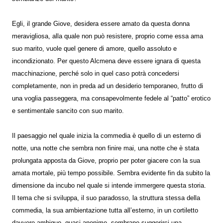
Egli, il grande Giove, desidera essere amato da questa donna
meravigliosa, alla quale non può resistere, proprio come essa ama
suo marito, vuole quel genere di amore, quello assoluto e
incondizionato. Per questo Alcmena deve essere ignara di questa
macchinazione, perché solo in quel caso potrà concedersi
completamente, non in preda ad un desiderio temporaneo, frutto di
una voglia passeggera, ma consapevolmente fedele al “patto” erotico
e sentimentale sancito con suo marito.
Il paesaggio nel quale inizia la commedia è quello di un esterno di
notte, una notte che sembra non finire mai, una notte che è stata
prolungata apposta da Giove, proprio per poter giacere con la sua
amata mortale, più tempo possibile. Sembra evidente fin da subito la
dimensione da incubo nel quale si intende immergere questa storia.
Il tema che si sviluppa, il suo paradosso, la struttura stessa della
commedia, la sua ambientazione tutta all’esterno, in un cortiletto
davvero ambiguo, quasi anonimo, sembrano suggerirci una