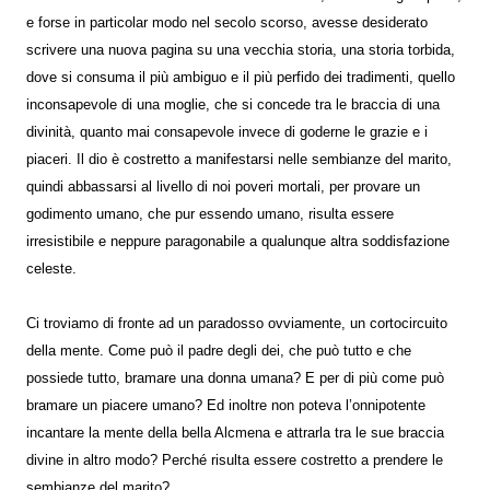
e forse in particolar modo nel secolo scorso, avesse desiderato
scrivere una nuova pagina su una vecchia storia, una storia torbida,
dove si consuma il più ambiguo e il più perfido dei tradimenti, quello
inconsapevole di una moglie, che si concede tra le braccia di una
divinità, quanto mai consapevole invece di goderne le grazie e i
piaceri. Il dio è costretto a manifestarsi nelle sembianze del marito,
quindi abbassarsi al livello di noi poveri mortali, per provare un
godimento umano, che pur essendo umano, risulta essere
irresistibile e neppure paragonabile a qualunque altra soddisfazione
celeste.
Ci troviamo di fronte ad un paradosso ovviamente, un cortocircuito
della mente. Come può il padre degli dei, che può tutto e che
possiede tutto, bramare una donna umana? E per di più come può
bramare un piacere umano? Ed inoltre non poteva l’onnipotente
incantare la mente della bella Alcmena e attrarla tra le sue braccia
divine in altro modo? Perché risulta essere costretto a prendere le
sembianze del marito?