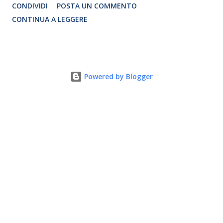
CONDIVIDI
POSTA UN COMMENTO
programmazione del Rotary Club Roma Sud-Est che festeggia
CONTINUA A LEGGERE
i quaranta anni di attività. Un’occasione per raccontare al
mondo esterno i valori in cui il Club crede fermamente e che
muovono le azioni dei soci che lo compongono. Infatti le attività
che svolge il Rotary sono principalmente di volontariato e
Powered by Blogger
riguardano sia il territorio che le missioni all’estero in paesi in
via di sviluppo.