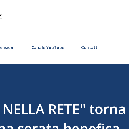
Passa ai contenuti principali
Z
ensioni
Canale YouTube
Contatti
NELLA RETE" torna 
na serata benefica