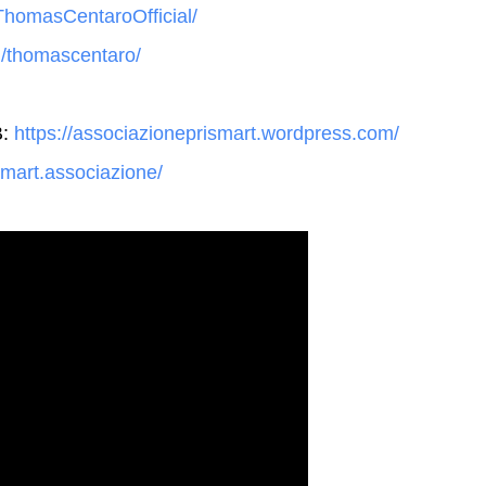
homasCentaroOfficial/
/thomascentaro/
B:
https://associazioneprismart.wordpress.com/
mart.associazione/