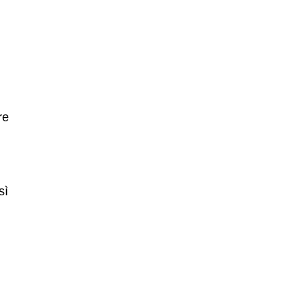
re
sì