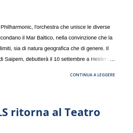
 Philharmonic, l'orchestra che unisce le diverse
ircondano il Mar Baltico, nella convinzione che la
miti, sia di natura geografica che di genere. Il
 di Saipem, debutterà il 10 settembre a Heiden, in
, nove differenti città in Svizzera, Italia,
CONTINUA A LEGGERE
altic Sea Youth Philharmonic sarà a Milano il 14
della Basilica di Santa Maria delle Grazie, ospite
a, e a Verona il 15 settembre al Teatro
 ritorna al Teatro
bre dell’Accademia” dove si esibirà per il secondo
se avrà il piacere di applaudire i giovani artisti