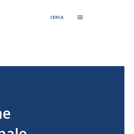
CERCA
he
nale