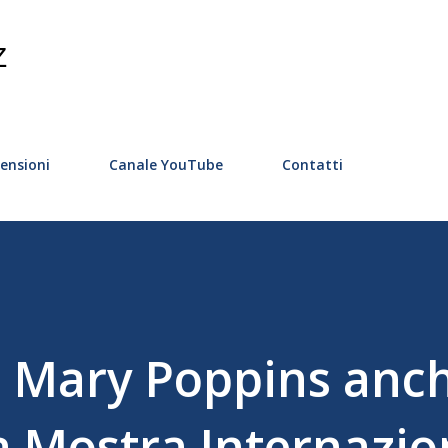
Passa ai contenuti principali
Z
ensioni
Canale YouTube
Contatti
di Mary Poppins anc
a Mostra Internazio