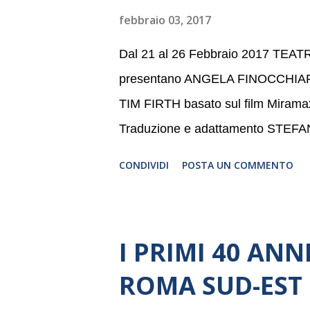
della Baltic Sea Youth Philharmonic
febbraio 03, 2017
2008 da Kristjan Järvi (affiancato d
Dal 21 al 26 Febbraio 2017 TE
presentano ANGELA FINOCCHIA
TIM FIRTH basato sul film Mira
Traduzione e adattamento STEF
CONDIVIDI
POSTA UN COMMENTO
I PRIMI 40 AN
ROMA SUD-EST