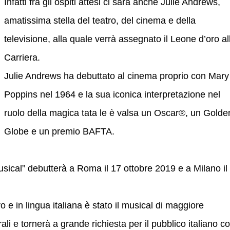
Infatti fra gli ospiti attesi ci sarà anche Julie Andrews,
amatissima stella del teatro, del cinema e della
televisione, alla quale verrà assegnato il Leone d’oro al
Carriera.
Julie Andrews ha debuttato al cinema proprio con Mary
Poppins nel 1964 e la sua iconica interpretazione nel
ruolo della magica tata le è valsa un Oscar®, un Golde
Globe e un premio BAFTA.
usical” debutterà a Roma il 17 ottobre 2019 e a Milano il
 e in lingua italiana è stato il musical di maggiore
ali e tornerà a grande richiesta per il pubblico italiano c