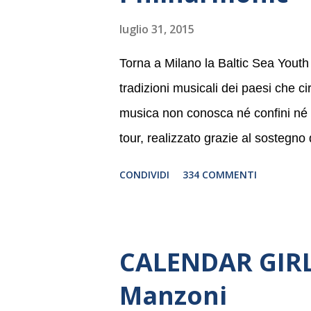
luglio 31, 2015
Torna a Milano la Baltic Sea Youth
tradizioni musicali dei paesi che c
musica non conosca né confini né li
tour, realizzato grazie al sostegno
Germania, e toccherà, in dieci giorni
CONDIVIDI
334 COMMENTI
Danimarca e Polonia. In Italia la B
settembre nel suggestivo contesto 
dell’Associazione Musicale ArteViv
CALENDAR GIRLS
Filarmonico per il festival “Settem
Manzoni
anno consecutivo. Il pubblico milane