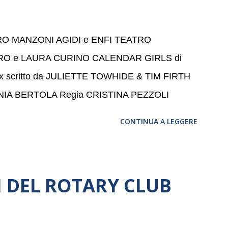
 per la quarta volta. L’orchestra, fondata nel
a un prestigioso consiglio di consulent...
ATRO MANZONI AGIDI e ENFI TEATRO
RO e LAURA CURINO CALENDAR GIRLS di
max scritto da JULIETTE TOWHIDE & TIM FIRTH
ANIA BERTOLA Regia CRISTINA PEZZOLI
CONTINUA A LEGGERE
NI DEL ROTARY CLUB