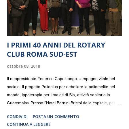
I PRIMI 40 ANNI DEL ROTARY
CLUB ROMA SUD-EST
ottobre 08, 2018
Il neopresidente Federico Capoluongo: «Impegno vitale nel
sociale. Il progetto Polioplus per debellare la poliomelite nel
mondo, ippoterapia per i malati di Sla, attività sanitaria in
Guatemala» Presso l’Hotel Bernini Bristol della capitale, per la
prima volta, sono stati presentati alla stampa i progetti in
CONDIVIDI
POSTA UN COMMENTO
programmazione del Rotary Club Roma Sud-Est che festeggia
CONTINUA A LEGGERE
i quaranta anni di attività. Un’occasione per raccontare al