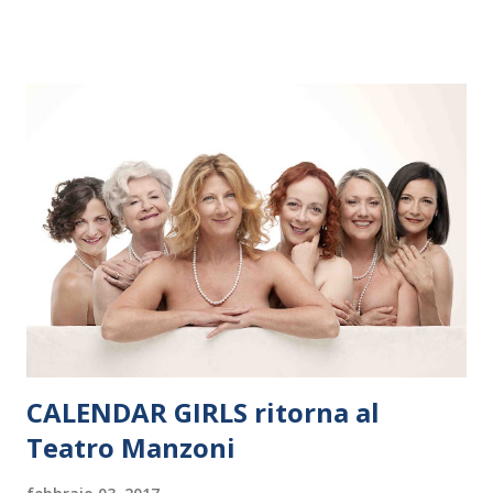
dieci giorni, nove differenti città in Svizzera, Italia, Danimarca e
Polonia. In Italia la Baltic Sea Youth Philharmonic sarà a Milano
il 14 settembre nel suggestivo contesto della Basilica di Santa
Maria delle Grazie, ospite dell’Associazione Musicale ArteViva,
e a Verona il 15 settembre al Teatro Filarmonico per il festival
“Settembre dell’Accademia” dove si esibirà per il secondo anno
consecutivo. Il pubblico milanese avrà il piacere di applaudire i
giovani artisti della Baltic Sea Youth Philharmonic per la quarta
volta. L’orchestra, fondata nel 2008 da Kristjan Järvi (affiancato
da un prestigioso consiglio di consulent...
CALENDAR GIRLS ritorna al
Teatro Manzoni