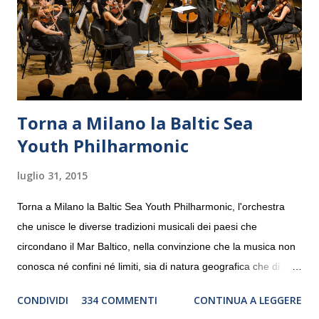
Torna a Milano la Baltic Sea
Youth Philharmonic
luglio 31, 2015
Torna a Milano la Baltic Sea Youth Philharmonic, l'orchestra
che unisce le diverse tradizioni musicali dei paesi che
circondano il Mar Baltico, nella convinzione che la musica non
conosca né confini né limiti, sia di natura geografica che di
genere. Il tour, realizzato grazie al sostegno di Saipem,
CONDIVIDI
334 COMMENTI
CONTINUA A LEGGERE
debutterà il 10 settembre a Heiden, in Germania, e toccherà, in