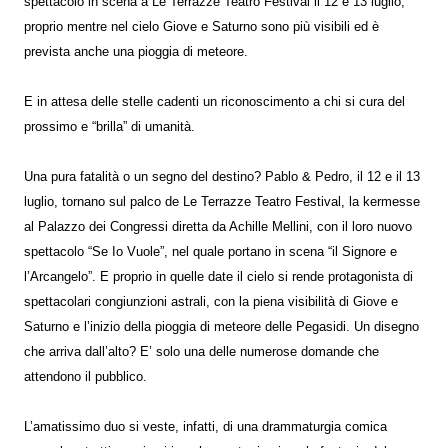
spettacolo in scena a Le Terrazze Teatro Festival il 12 e 13 luglio,
proprio mentre nel cielo Giove e Saturno sono più visibili ed è
prevista anche una pioggia di meteore.
E in attesa delle stelle cadenti un riconoscimento a chi si cura del
prossimo e “brilla” di umanità.
Una pura fatalità o un segno del destino? Pablo & Pedro, il 12 e il 13
luglio, tornano sul palco de Le Terrazze Teatro Festival, la kermesse
al Palazzo dei Congressi diretta da Achille Mellini, con il loro nuovo
spettacolo “Se Io Vuole”, nel quale portano in scena “il Signore e
l’Arcangelo”. E proprio in quelle date il cielo si rende protagonista di
spettacolari congiunzioni astrali, con la piena visibilità di Giove e
Saturno e l’inizio della pioggia di meteore delle Pegasidi. Un disegno
che arriva dall’alto? E’ solo una delle numerose domande che
attendono il pubblico.
L’amatissimo duo si veste, infatti, di una drammaturgia comica