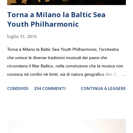
Torna a Milano la Baltic Sea
Youth Philharmonic
luglio 31, 2015
Torna a Milano la Baltic Sea Youth Philharmonic, l'orchestra
che unisce le diverse tradizioni musicali dei paesi che
circondano il Mar Baltico, nella convinzione che la musica non
conosca né confini né limiti, sia di natura geografica che di
genere. Il tour, realizzato grazie al sostegno di Saipem,
CONDIVIDI
334 COMMENTI
CONTINUA A LEGGERE
debutterà il 10 settembre a Heiden, in Germania, e toccherà, in
dieci giorni, nove differenti città in Svizzera, Italia, Danimarca e
Polonia. In Italia la Baltic Sea Youth Philharmonic sarà a Milano
il 14 settembre nel suggestivo contesto della Basilica di Santa
Maria delle Grazie, ospite dell’Associazione Musicale ArteViva,
e a Verona il 15 settembre al Teatro Filarmonico per il festival