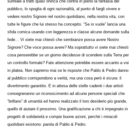
surreale a tratti quasi onirica che centra in pieno la fantasia del
pubblico, lo spoglia di ogni razionalità, al punto di fargli vivere e
vedere nostro Signore nel nostro quotidiano, nella nostra vita, con
tutte le figure che lui stesso ha concepito. “Se io vuole” lancia una
sfida comica usando con leggerezza e classe alcune domande sulla
fede… Vi siete mai chiesti che sembianze possa avere Nostro
Signore? Che voce possa avere? Ma soprattutto vi siete mai chiesti
cosa penserebbe se un giorno decidesse di scendere sulla Terra per
un controllo formale? Fate attenzione potrebbe essere accanto a voi
in platea. Non sapremo mai se le risposte che Pablo & Pedro danno
al pubblico corrispondono a verità, ma una cosa però è sicura: il
divertimento garantito. E in attesa delle stelle cadenti i due artisti
consegneranno un riconoscimento ad alcune persone speciali che
“brillano” di umanità ed hanno realizzato il loro desiderio più grande,
quello di aiutare il prossimo. Una gratificazione a chi è impegnato in
progetti di solidarietà e compie buone azioni, perché i miracoli
quotidiani esistono: parola di Pablo & Pedro.