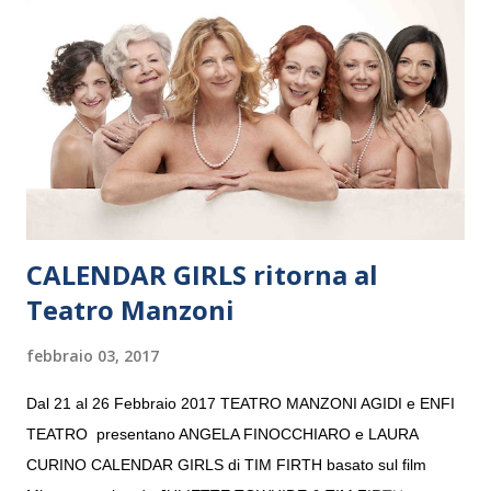
“Settembre dell’Accademia” dove si esibirà per il secondo anno
consecutivo. Il pubblico milanese avrà il piacere di applaudire i
giovani artisti della Baltic Sea Youth Philharmonic per la quarta
volta. L’orchestra, fondata nel 2008 da Kristjan Järvi (affiancato
da un prestigioso consiglio di consulent...
CALENDAR GIRLS ritorna al
Teatro Manzoni
febbraio 03, 2017
Dal 21 al 26 Febbraio 2017 TEATRO MANZONI AGIDI e ENFI
TEATRO presentano ANGELA FINOCCHIARO e LAURA
CURINO CALENDAR GIRLS di TIM FIRTH basato sul film