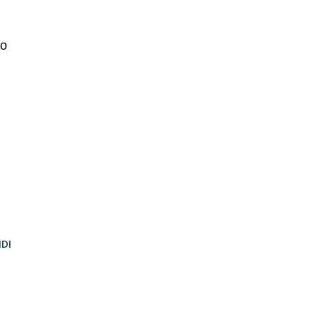
to
DI