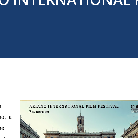
n
o, la
ne