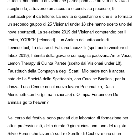
cittadini non addetti ai lavori che partecipano alle attività di Kilowatt
scegliendo, attraverso un accurato e condiviso processo, 9
spettacoli per il cartellone. La novità di quest'anno è che si è formato
un secondo gruppo di 25 Visionari under 18 che hanno scelto uno dei
nove spettacoli. La selezione 2019 dei Visionari comprende: per il
teatro, YORICK [reloaded] – un Amleto dal sottosuolo di
Leviedelfool, La classe di Fabiana Iacozzilli (spettacolo vincitore di
Inbox 2019), Intimità della giovane compagnia padovana Amor Vacui,
Lemon Therapy di Quinta Parete (scelto dai Visionari under 18),
Faustbuch della Compagnia degli Scarti, Mio padre non è ancora
nato de La Società dello Spettacolo, con Caroline Baglioni; per la
danza, Luna Cenere con il nuovo lavoro Pneumatika, Daria
Menichetti con Iki (prima nazionale) e Olimpia Fortuni con Do
animals go to heaven?
Nel corso del festival sono previsti due laboratori di formazione per
attori professionisti, della durata 9 giorni ciascuno: uno del regista
Silvio Peroni che lavorerà su Tre Sorelle di Cechov e uno di un