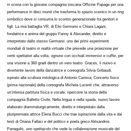
in scena con la giovane compagnia toscana Officine Papage per una
performance in dieci round che trasforma lo spazio scenico in un ring
simbolico dove si consuma lo scontro generazionale tra genitori e
figli. La mia battaglia VR, di Elio Germano e Chiara Lagani,
fondatrice e anima del gruppo Fanny & Alexander, diretto e
interpretato dallo stesso Germano: uno dei primi esperimenti
mondiali di teatro in realtà virtuale che prevede una proiezione per
venti spettatori alla volta, ognuno con occhiali immersivi e cuffie, per
una visione a 360 gradi dentro un vero teatro. Graces, il nuovo e
divertente lavoro della danzatrice e coreografa Silvia Gribaudi,
ispirato alla scultura mitologica di Antonio Canova; Concerto fisico
(prima nazionale) della coreografa Michela Lucenti che, attraverso
un’intensa partitura fisica e vocale, ripercorre la storia della
compagnia Balletto Civile; Nella lingua e nella spada, nuovo lavoro
elaborato drammaturgicamente, diretto e interpretato dalla
pluripremiata attrice Elena Bucci che trae ispirazione dalla vita e dai
testi di Oriana Fallaci e del politico e poeta greco Aléxandros
Panagulis, uno spettacolo che vede la collaborazione musicale del