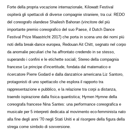
Forte della propria vocazione internazionale, Kilowatt Festival
ospiterà gli spettacoli di diverse compagnie straniere, tra cui: REDO
del coreografo olandese Shailesh Bahoran (vincitore del più
importante premio coreografico del suo Paese, il Dutch Dance
Festival Prize Maastricht 2017) che porta in scena uno dei nomi più
noti della break-dance europea, Redouan Ait Chitt, segnato nel corpo
da anomalie peculiari che ha affrontato credendo in se stesso,
superando i confini e le etichette sociali; Stereo della compagnia
francese Le principe d’incertitude, fondata dal matematico e
ricercatore Pierre Godard e dalla danzatrice americana Liz Santoro,
protagonisti di uno spettacolo che esplora il rapporto tra
rappresentazione e pubblico, e la relazione tra corpi a distanza,
traendo ispirazione dalla fisica quantistica; Hymen Hymne della
coreografa francese Nina Santes: una performance coreografica e
musicale per 5 interpreti dedicata al movimento eco-femminista nato
alla fine degli anni '70 negli Stati Uniti e al risorgere della figura della
strega come simbolo di sovversione.