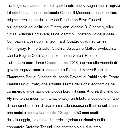
Tra le giovani scommesse di questa edizione si segnalano: il regista
Filippo Renda con lo spettacolo Circeo. Il Massacro, una riscrittura
originale realizzata dallo stesso Renda con Elisa Casseri
sull’episodio dei delitti del Circeo, con Michele Di Giacomo, Alice
Spisa, Arianna Primavera, Luca Mammoli; Stefano Cordella della
Compagnia Oyes con l’anteprima di Quattro quadri su Ernest
Hemingway. Primo Studio; Carolina Balucani e Matteo Svolacchia
con La Regina Coeli, spettacolo che ha vinto il Premio
Tuttoteatro.com-Dante Cappelletti nel 2018, ispirato alle vicende di
giovani ragazzi morti in carcere; La Piazza di Marco Bartolini e
Fiammetta Perugi (vincitori del bando Davanti al Pubblico del Teatro
Metastasio di Prato) che affronta il tema della crisi economica nel
commercio al dettaglio dei piccoli borghi italiani; Andrea Brunello con
Fly me to the moon (prima nazionale), un tributo al desiderio umano
di non smettere mai di esplorare e alla discesa dell’uomo sulla luna
che andrà in scena la sera del 20 luglio, a 50 anni esatti
dall’allunaggio; La grazia del terribile (prima nazionale) della
coreografa Stefania Tansini, uno spettacolo sul dualismo