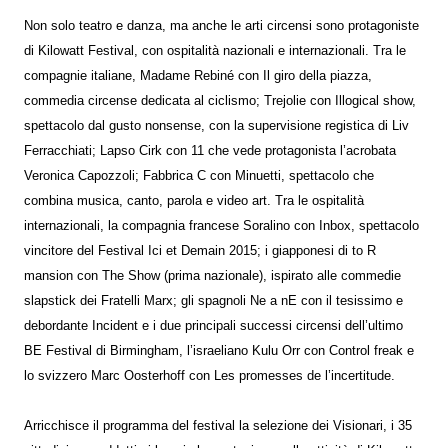
Non solo teatro e danza, ma anche le arti circensi sono protagoniste
di Kilowatt Festival, con ospitalità nazionali e internazionali. Tra le
compagnie italiane, Madame Rebiné con Il giro della piazza,
commedia circense dedicata al ciclismo; Trejolie con Illogical show,
spettacolo dal gusto nonsense, con la supervisione registica di Liv
Ferracchiati; Lapso Cirk con 11 che vede protagonista l’acrobata
Veronica Capozzoli; Fabbrica C con Minuetti, spettacolo che
combina musica, canto, parola e video art. Tra le ospitalità
internazionali, la compagnia francese Soralino con Inbox, spettacolo
vincitore del Festival Ici et Demain 2015; i giapponesi di to R
mansion con The Show (prima nazionale), ispirato alle commedie
slapstick dei Fratelli Marx; gli spagnoli Ne a nE con il tesissimo e
debordante Incident e i due principali successi circensi dell’ultimo
BE Festival di Birmingham, l’israeliano Kulu Orr con Control freak e
lo svizzero Marc Oosterhoff con Les promesses de l’incertitude.
Arricchisce il programma del festival la selezione dei Visionari, i 35