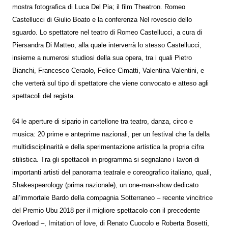
mostra fotografica di Luca Del Pia; il film Theatron. Romeo
Castellucci di Giulio Boato e la conferenza Nel rovescio dello
sguardo. Lo spettatore nel teatro di Romeo Castellucci, a cura di
Piersandra Di Matteo, alla quale interverrà lo stesso Castellucci,
insieme a numerosi studiosi della sua opera, tra i quali Pietro
Bianchi, Francesco Ceraolo, Felice Cimatti, Valentina Valentini, e
che verterà sul tipo di spettatore che viene convocato e atteso agli
spettacoli del regista.
64 le aperture di sipario in cartellone tra teatro, danza, circo e
musica: 20 prime e anteprime nazionali, per un festival che fa della
multidisciplinarità e della sperimentazione artistica la propria cifra
stilistica. Tra gli spettacoli in programma si segnalano i lavori di
importanti artisti del panorama teatrale e coreografico italiano, quali,
Shakespearology (prima nazionale), un one-man-show dedicato
all’immortale Bardo della compagnia Sotterraneo – recente vincitrice
del Premio Ubu 2018 per il migliore spettacolo con il precedente
Overload –, Imitation of love, di Renato Cuocolo e Roberta Bosetti,