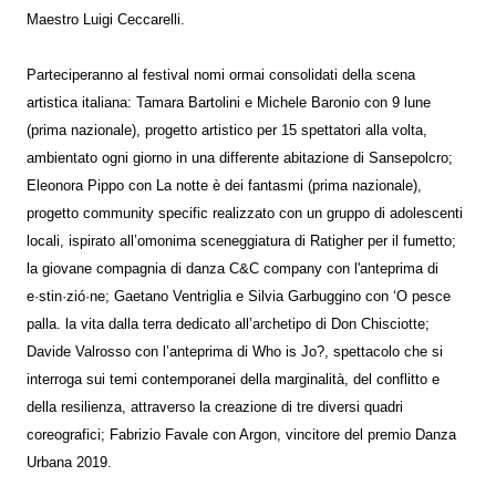
Maestro Luigi Ceccarelli.
Parteciperanno al festival nomi ormai consolidati della scena
artistica italiana: Tamara Bartolini e Michele Baronio con 9 lune
(prima nazionale), progetto artistico per 15 spettatori alla volta,
ambientato ogni giorno in una differente abitazione di Sansepolcro;
Eleonora Pippo con La notte è dei fantasmi (prima nazionale),
progetto community specific realizzato con un gruppo di adolescenti
locali, ispirato all’omonima sceneggiatura di Ratigher per il fumetto;
la giovane compagnia di danza C&C company con l'anteprima di
e·stin·zió·ne; Gaetano Ventriglia e Silvia Garbuggino con ‘O pesce
palla. la vita dalla terra dedicato all’archetipo di Don Chisciotte;
Davide Valrosso con l’anteprima di Who is Jo?, spettacolo che si
interroga sui temi contemporanei della marginalità, del conflitto e
della resilienza, attraverso la creazione di tre diversi quadri
coreografici; Fabrizio Favale con Argon, vincitore del premio Danza
Urbana 2019.