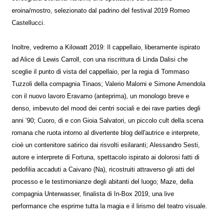
eroina/mostro, selezionato dal padrino del festival 2019 Romeo
Castellucci.
Inoltre, vedremo a Kilowatt 2019: Il cappellaio, liberamente ispirato
ad Alice di Lewis Carroll, con una riscrittura di Linda Dalisi che
sceglie il punto di vista del cappellaio, per la regia di Tommaso
Tuzzoli della compagnia Tinaos; Valerio Malorni e Simone Amendola
con il nuovo lavoro Eravamo (anteprima), un monologo breve e
denso, imbevuto del mood dei centri sociali e dei rave parties degli
anni ’90; Cuoro, di e con Gioia Salvatori, un piccolo cult della scena
romana che ruota intorno al divertente blog dell'autrice e interprete,
cioè un contenitore satirico dai risvolti esilaranti; Alessandro Sesti,
autore e interprete di Fortuna, spettacolo ispirato ai dolorosi fatti di
pedofilia accaduti a Caivano (Na), ricostruiti attraverso gli atti del
processo e le testimonianze degli abitanti del luogo; Maze, della
compagnia Unterwasser, finalista di In-Box 2019, una live
performance che esprime tutta la magia e il lirismo del teatro visuale.