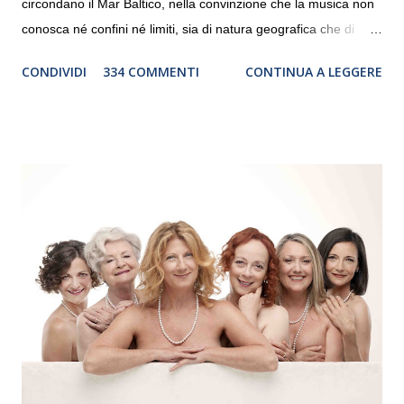
circondano il Mar Baltico, nella convinzione che la musica non
conosca né confini né limiti, sia di natura geografica che di
genere. Il tour, realizzato grazie al sostegno di Saipem,
CONDIVIDI
334 COMMENTI
CONTINUA A LEGGERE
debutterà il 10 settembre a Heiden, in Germania, e toccherà, in
dieci giorni, nove differenti città in Svizzera, Italia, Danimarca e
Polonia. In Italia la Baltic Sea Youth Philharmonic sarà a Milano
il 14 settembre nel suggestivo contesto della Basilica di Santa
Maria delle Grazie, ospite dell’Associazione Musicale ArteViva,
e a Verona il 15 settembre al Teatro Filarmonico per il festival
“Settembre dell’Accademia” dove si esibirà per il secondo anno
consecutivo. Il pubblico milanese avrà il piacere di applaudire i
giovani artisti della Baltic Sea Youth Philharmonic per la quarta
volta. L’orchestra, fondata nel 2008 da Kristjan Järvi (affiancato
da un prestigioso consiglio di consulent...