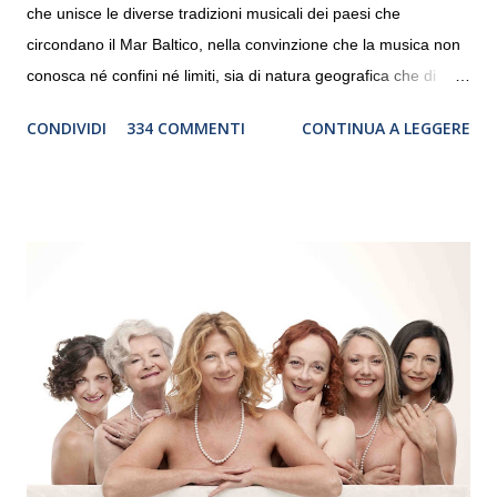
che unisce le diverse tradizioni musicali dei paesi che
circondano il Mar Baltico, nella convinzione che la musica non
conosca né confini né limiti, sia di natura geografica che di
genere. Il tour, realizzato grazie al sostegno di Saipem,
CONDIVIDI
334 COMMENTI
CONTINUA A LEGGERE
debutterà il 10 settembre a Heiden, in Germania, e toccherà, in
dieci giorni, nove differenti città in Svizzera, Italia, Danimarca e
Polonia. In Italia la Baltic Sea Youth Philharmonic sarà a Milano
il 14 settembre nel suggestivo contesto della Basilica di Santa
Maria delle Grazie, ospite dell’Associazione Musicale ArteViva,
e a Verona il 15 settembre al Teatro Filarmonico per il festival
“Settembre dell’Accademia” dove si esibirà per il secondo anno
consecutivo. Il pubblico milanese avrà il piacere di applaudire i
giovani artisti della Baltic Sea Youth Philharmonic per la quarta
volta. L’orchestra, fondata nel 2008 da Kristjan Järvi (affiancato
da un prestigioso consiglio di consulent...