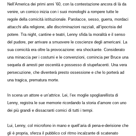
Nell’America dei primi anni ’60, con la contestazione ancora di là da
venire, un comico inizia con i suoi monologhi a rompere tutte le
regole della comicità istituzionale. Parolacce, sesso, guerra, mordaci
attacchi alla religione, alle discriminazioni razziali, all’ipocrisia del
potere. Tra night, cantine e teatri, Lenny sfida la moralità e il senso
del pudore, per arrivare a smuovere le coscienze degli americani. La
sua comicità era oltre la provocazione: era shockante. Considerato
una minaccia per i costumi e le convenzioni, comincia per Bruce una
sequela di arresti per oscenità e possesso di stupefacenti. Una vera
persecuzione, che diventerà presto ossessione e che lo porterà ad
una tragica, prematura morte.
In scena un attore e un’attrice. Lei, l’ex moglie spogliarellista di
Lenny, registra le sue memorie ricordando la storia d’amore con uno
dei più grandi e dissacranti comici di tutti i tempi.
Lui, Lenny, col microfono in mano e quell’aria di pena-e-derisione che
gli è propria, sferza il pubblico col ritmo incalzante di scatenato