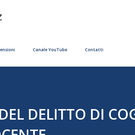
Passa ai contenuti principali
Z
ensioni
Canale YouTube
Contatti
 DEL DELITTO DI CO
CENTE.