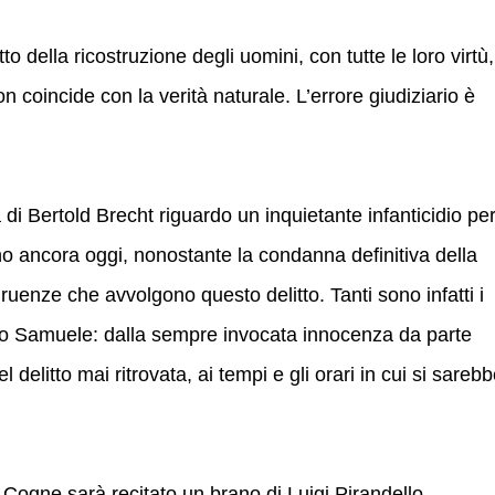
tto della ricostruzione degli uomini, con tutte le loro virtù,
on coincide con la verità naturale. L’errore giudiziario è
 di Bertold Brecht riguardo un inquietante infanticidio pe
no ancora oggi, nonostante la condanna definitiva della
gruenze che avvolgono questo delitto. Tanti sono infatti i
colo Samuele: dalla sempre invocata innocenza da parte
 delitto mai ritrovata, ai tempi e gli orari in cui si sareb
 Cogne sarà recitato un brano di Luigi Pirandello.