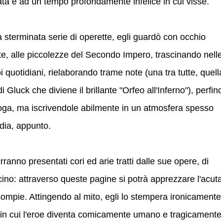
ata e ad un tempo profondamente infelice in cui visse.
 sterminata serie di operette, egli guardò con occhio
ante, alle piccolezze del Secondo Impero, trascinando nell
i quotidiani, rielaborando trame note (una tra tutte, quell
 Gluck che diviene il brillante "Orfeo all'Inferno"), perfin
ga, ma iscrivendole abilmente in un atmosfera spesso
odia, appunto.
ranno presentati cori ed arie tratti dalle sue opere, di
cino: attraverso queste pagine si potrà apprezzare l'acut
ompie. Attingendo al mito, egli lo stempera ironicamente
, in cui l'eroe diventa comicamente umano e tragicament