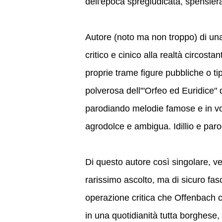
dell'epoca spregiudicata, spensier
Autore (noto ma non troppo) di una
critico e cinico alla realtà circost
proprie trame figure pubbliche o tip
polverosa dell'"Orfeo ed Euridice" di
parodiando melodie famose e in vo
agrodolce e ambigua. Idillio e par
Di questo autore così singolare, ver
rarissimo ascolto, ma di sicuro fas
operazione critica che Offenbach c
in una quotidianità tutta borghese