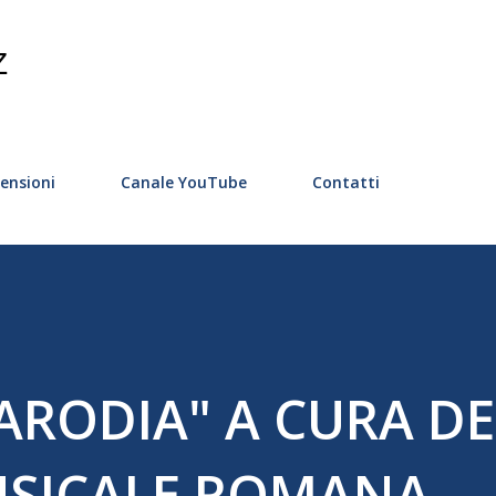
Passa ai contenuti principali
Z
ensioni
Canale YouTube
Contatti
 PARODIA" A CURA D
SICALE ROMANA