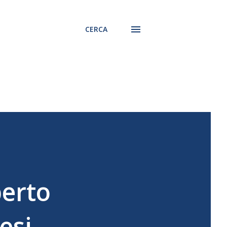
CERCA
berto
esi