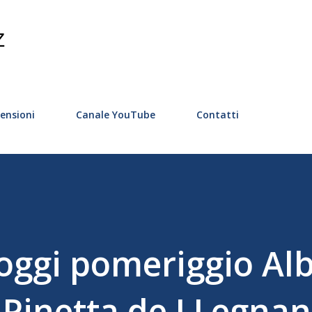
Passa ai contenuti principali
Z
ensioni
Canale YouTube
Contatti
oggi pomeriggio Al
a Pinetta de I Legnan