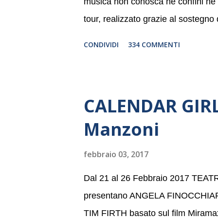
musica non conosca né confini né li
tour, realizzato grazie al sostegno
Germania, e toccherà, in dieci giorni
CONDIVIDI
334 COMMENTI
Danimarca e Polonia. In Italia la B
settembre nel suggestivo contesto 
dell’Associazione Musicale ArteViv
CALENDAR GIRLS
Filarmonico per il festival “Settem
Manzoni
anno consecutivo. Il pubblico milane
della Baltic Sea Youth Philharmonic
febbraio 03, 2017
2008 da Kristjan Järvi (affiancato d
Dal 21 al 26 Febbraio 2017 TE
presentano ANGELA FINOCCHIA
TIM FIRTH basato sul film Mira